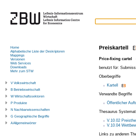
Preiskartell
Home
Alphabetische Liste der Deskriptoren
Mappings
Price-fixing cartel
(
Versionen
Web Services
benutzt für:
Submissi
Downloads
Mehr zum STW
Oberbegriffe
V Volkswirtschaft
Kartell
B Betriebswirtschaft
Verwandte Begriffe
W Wirtschaftssektoren
Öffentlicher Auft
P Produkte
N Nachbarwissenschaften
Thesaurus Systemat
G Geographische Begriffe
V.10.02 Preisthe
A Allgemeinwörter
V.10.04 Wettbe
Links zu anderen Th