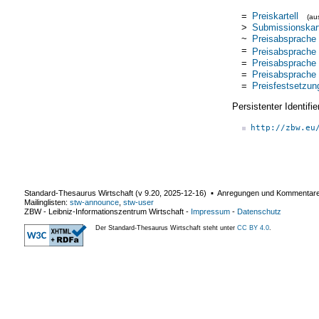
=
Preiskartell
(a
>
Submissionskart
~
Preisabsprache
=
Preisabsprache
=
Preisabsprache
=
Preisabsprache
=
Preisfestsetzun
Persistenter Identif
http://zbw.eu
Standard-Thesaurus Wirtschaft (v
9.20
,
2025-12-16
) ▪ Anregungen und Kommentar
Mailinglisten:
stw-announce
,
stw-user
ZBW - Leibniz-Informationszentrum Wirtschaft
-
Impressum
-
Datenschutz
Der Standard-Thesaurus Wirtschaft steht unter
CC BY 4.0
.