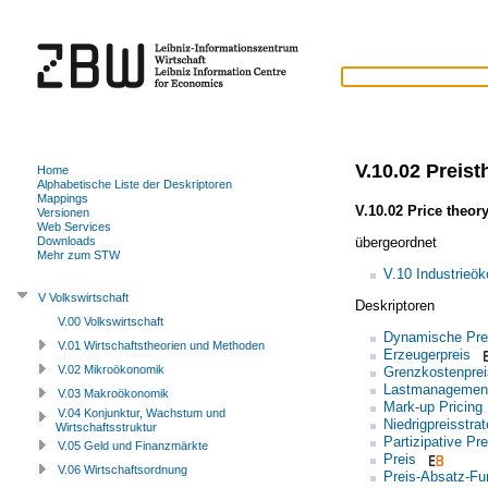
V.10.02 Preist
Home
Alphabetische Liste der Deskriptoren
Mappings
V.10.02 Price theor
Versionen
Web Services
übergeordnet
Downloads
Mehr zum STW
V.10 Industrieö
V Volkswirtschaft
Deskriptoren
V.00 Volkswirtschaft
Dynamische Prei
V.01 Wirtschaftstheorien und Methoden
Erzeugerpreis
V.02 Mikroökonomik
Grenzkostenprei
Lastmanagemen
V.03 Makroökonomik
Mark-up Pricing
V.04 Konjunktur, Wachstum und
Niedrigpreisstrat
Wirtschaftsstruktur
Partizipative Pr
V.05 Geld und Finanzmärkte
Preis
V.06 Wirtschaftsordnung
Preis-Absatz-Fu