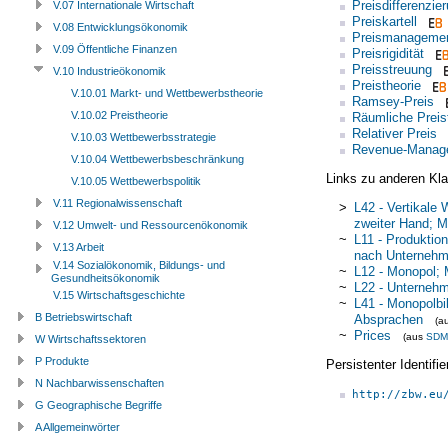
Preisdifferenzie
V.07 Internationale Wirtschaft
Preiskartell
V.08 Entwicklungsökonomik
Preismanageme
V.09 Öffentliche Finanzen
Preisrigidität
Preisstreuung
V.10 Industrieökonomik
Preistheorie
V.10.01 Markt- und Wettbewerbstheorie
Ramsey-Preis
V.10.02 Preistheorie
Räumliche Preis
Relativer Preis
V.10.03 Wettbewerbsstrategie
Revenue-Manag
V.10.04 Wettbewerbsbeschränkung
Links zu anderen Kla
V.10.05 Wettbewerbspolitik
V.11 Regionalwissenschaft
>
L42 - Vertikale
zweiter Hand; M
V.12 Umwelt- und Ressourcenökonomik
~
L11 - Produktion
V.13 Arbeit
nach Unterneh
V.14 Sozialökonomik, Bildungs- und
~
L12 - Monopol; 
Gesundheitsökonomik
~
L22 - Unternehm
V.15 Wirtschaftsgeschichte
~
L41 - Monopolbi
B Betriebswirtschaft
Absprachen
(a
~
Prices
(aus
SDM
W Wirtschaftssektoren
P Produkte
Persistenter Identif
N Nachbarwissenschaften
http://zbw.eu
G Geographische Begriffe
A Allgemeinwörter