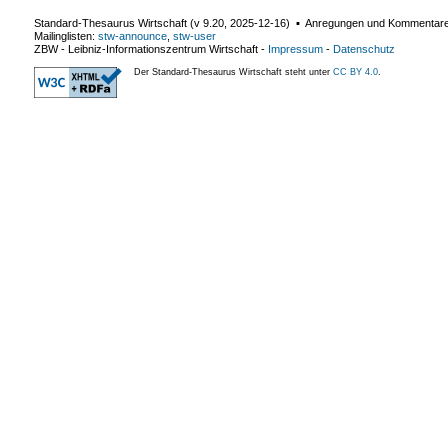
Standard-Thesaurus Wirtschaft (v
9.20
,
2025-12-16
) ▪ Anregungen und Kommentar
Mailinglisten:
stw-announce
,
stw-user
ZBW - Leibniz-Informationszentrum Wirtschaft
-
Impressum
-
Datenschutz
Der Standard-Thesaurus Wirtschaft steht unter
CC BY 4.0
.