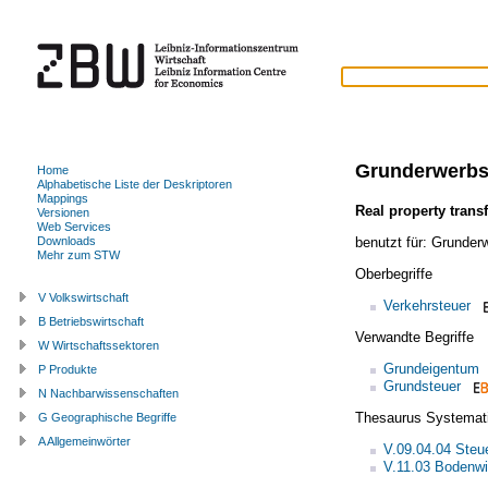
Grunderwerbs
Home
Alphabetische Liste der Deskriptoren
Mappings
Real property transf
Versionen
Web Services
benutzt für:
Grunderw
Downloads
Mehr zum STW
Oberbegriffe
V Volkswirtschaft
Verkehrsteuer
B Betriebswirtschaft
Verwandte Begriffe
W Wirtschaftssektoren
Grundeigentum
P Produkte
Grundsteuer
N Nachbarwissenschaften
Thesaurus Systemat
G Geographische Begriffe
A Allgemeinwörter
V.09.04.04 Steu
V.11.03 Bodenwi