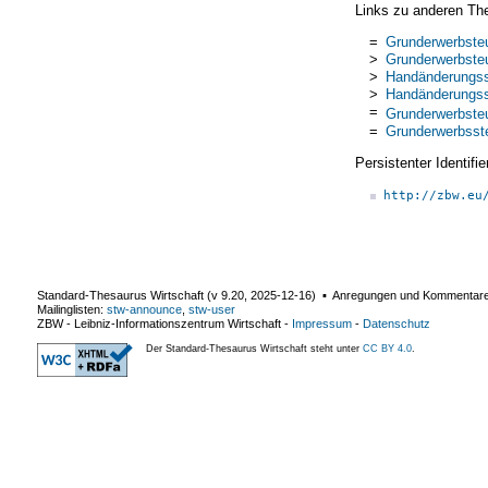
Links zu anderen Th
=
Grunderwerbste
>
Grunderwerbste
>
Handänderungss
>
Handänderungss
=
Grunderwerbste
=
Grunderwerbsst
Persistenter Identif
http://zbw.eu
Standard-Thesaurus Wirtschaft (v
9.20
,
2025-12-16
) ▪ Anregungen und Kommentar
Mailinglisten:
stw-announce
,
stw-user
ZBW - Leibniz-Informationszentrum Wirtschaft
-
Impressum
-
Datenschutz
Der Standard-Thesaurus Wirtschaft steht unter
CC BY 4.0
.