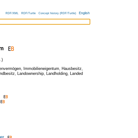
English
RDF/XML
RDF/Turtle
Concept history (RDF/Turtle)
um
.)
ienvermögen
,
Immobilieneigentum
,
Hausbesitz
,
ndbesitz
,
Landownership
,
Landholding
,
Landed
uer