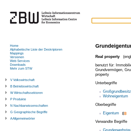
Grundeigent
Home
Alphabetische Liste der Deskriptoren
Mappings
Real property
(engl
Versionen
Web Services
benutzt für:
Immobil
Downloads
Mehr zum STW
Grundvermögen
,
Gru
property
V Volkswirtschaft
Unterbegriffe
B Betriebswirtschaft
Großgrundbesitz
W Wirtschaftssektoren
Wohneigentum
P Produkte
Oberbegriffe
N Nachbarwissenschaften
G Geographische Begriffe
Eigentum
A Allgemeinwörter
Verwandte Begriffe
Grunderwerbste