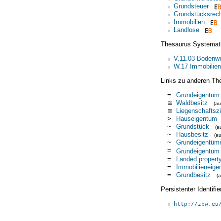
Grundsteuer
Grundstücksrec
Immobilien
Landlose
Thesaurus Systemat
V.11.03 Bodenwi
W.17 Immobilien
Links zu anderen Th
=
Grundeigentum
≅
Waldbesitz
(a
≅
Liegenschaftsz
>
Hauseigentum
~
Grundstück
(a
~
Hausbesitz
(a
~
Grundeigentüm
=
Grundeigentum
=
Landed propert
=
Immobilieneige
=
Grundbesitz
(
Persistenter Identif
http://zbw.eu