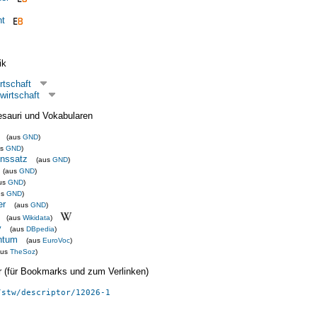
ht
ik
rtschaft
wirtschaft
esauri und Vokabularen
(aus
GND
)
us
GND
)
inssatz
(aus
GND
)
(aus
GND
)
us
GND
)
us
GND
)
er
(aus
GND
)
(aus
Wikidata
)
y
(aus
DBpedia
)
ntum
(aus
EuroVoc
)
aus
TheSoz
)
ier (für Bookmarks und zum Verlinken)
/stw/descriptor/12026-1