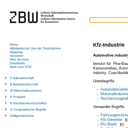
Kfz-Industrie
Home
Alphabetische Liste der Deskriptoren
Mappings
Automotive industr
Versionen
Web Services
benutzt für:
Pkw-Bau
Downloads
Mehr zum STW
Karosseriebau
,
Autom
industry
,
Coachbuild
V Volkswirtschaft
Unterbegriffe
B Betriebswirtschaft
Automobilzuliefe
W Wirtschaftssektoren
Motorradindustri
P Produkte
Nutzfahrzeugindu
N Nachbarwissenschaften
Verwandte Begriffe
G Geographische Begriffe
Fahrzeugtechnis
A Allgemeinwörter
Kfz-Gewerbe
Kfz-Markt