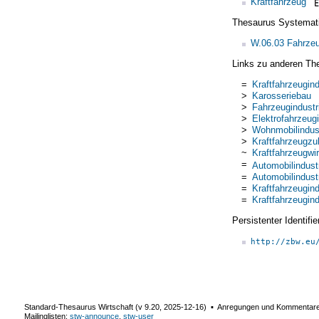
Kraftfahrzeug
Thesaurus Systemat
W.06.03 Fahrze
Links zu anderen Th
=
Kraftfahrzeugind
>
Karosseriebau
>
Fahrzeugindustr
>
Elektrofahrzeugi
>
Wohnmobilindus
>
Kraftfahrzeugzul
~
Kraftfahrzeugwir
=
Automobilindust
=
Automobilindust
=
Kraftfahrzeugind
=
Kraftfahrzeugind
Persistenter Identif
http://zbw.eu
Standard-Thesaurus Wirtschaft (v
9.20
,
2025-12-16
) ▪ Anregungen und Kommentar
Mailinglisten:
stw-announce
,
stw-user