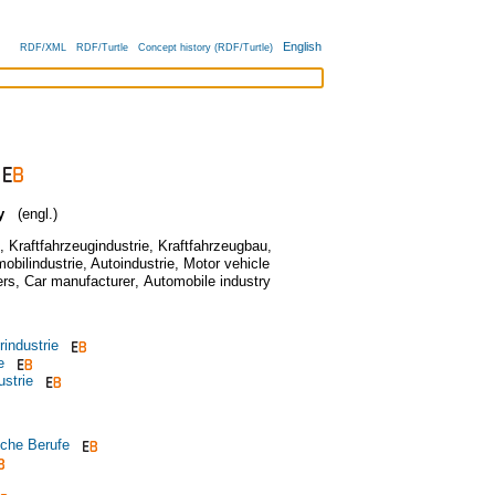
English
RDF/XML
RDF/Turtle
Concept history (RDF/Turtle)
y
(engl.)
,
Kraftfahrzeugindustrie
,
Kraftfahrzeugbau
,
obilindustrie
,
Autoindustrie
,
Motor vehicle
ers
,
Car manufacturer
,
Automobile industry
rindustrie
e
strie
che Berufe