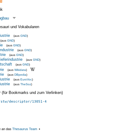
ik
ugbau
esauri und Vokabularen
ustrie
(aus
GND
)
(aus
GND
)
ie
(aus
GND
)
ndustrie
(aus
GND
)
trie
(aus
GND
)
ieferindustrie
(aus
GND
)
tschaft
(aus
GND
)
rie
(aus
Wikidata
)
rie
(aus
DBpedia
)
ustrie
(aus
EuroVoc
)
ustrie
(aus
TheSoz
)
ier (für Bookmarks und zum Verlinken)
/stw/descriptor/13051-4
e an das
Thesaurus Team
▪