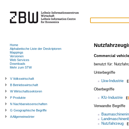
Nutzfahrzeugi
Home
Alphabetische Liste der Deskriptoren
Mappings
Commercial vehicle
Versionen
Web Services
benutzt für:
Nutzfah
Downloads
Mehr zum STW
Unterbegriffe
V Volkswirtschaft
Lkw-Industrie
B Betriebswirtschaft
Oberbegriffe
W Wirtschaftssektoren
Kfz-Industrie
P Produkte
N Nachbarwissenschaften
Verwandte Begriffe
G Geographische Begriffe
Baumaschinenin
A Allgemeinwörter
Landmaschinen
Nutzfahrzeug