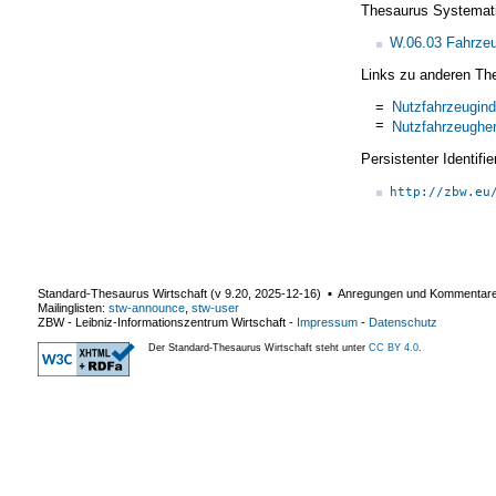
Thesaurus Systemat
W.06.03 Fahrze
Links zu anderen Th
=
Nutzfahrzeugind
=
Nutzfahrzeugher
Persistenter Identif
http://zbw.eu
Standard-Thesaurus Wirtschaft (v
9.20
,
2025-12-16
) ▪ Anregungen und Kommentar
Mailinglisten:
stw-announce
,
stw-user
ZBW - Leibniz-Informationszentrum Wirtschaft
-
Impressum
-
Datenschutz
Der Standard-Thesaurus Wirtschaft steht unter
CC BY 4.0
.