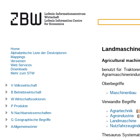
Landmaschin
Home
Alphabetische Liste der Deskriptoren
Mappings
Agricultural machin
Versionen
Web Services
benutzt für:
Traktoren
Downloads
Mehr zum STW
Agrarmaschinenindus
Oberbegriffe
V Volkswirtschaft
Maschinenbau
B Betriebswirtschaft
W Wirtschaftssektoren
Verwandte Begriffe
P Produkte
Agrartechnik
N Nachbarwissenschaften
Agroindustrie
G Geographische Begriffe
Landmaschine
Nutzfahrzeugindu
A Allgemeinwörter
Thesaurus Systemat