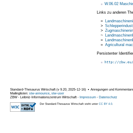
W.06.02 Maschi
Links zu anderen Th
=
Landmaschineni
>
Schlepperindust
>
Zugmaschinenin
~
Landmaschinen
=
Landmaschinen
=
Agricultural mac
Persistenter Identif
http://zbw.eu
Standard-Thesaurus Wirtschaft (v
9.20
,
2025-12-16
) ▪ Anregungen und Kommentar
Mailinglisten:
stw-announce
,
stw-user
ZBW - Leibniz-Informationszentrum Wirtschaft
-
Impressum
-
Datenschutz
Der Standard-Thesaurus Wirtschaft steht unter
CC BY 4.0
.