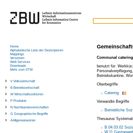
Gemeinschaft
Home
Alphabetische Liste der Deskriptoren
Mappings
Communal catering
Versionen
Web Services
benutzt für:
Werkküc
Downloads
Mehr zum STW
Personalverpflegung
Betriebskantine
,
Wor
V Volkswirtschaft
Oberbegriffe
B Betriebswirtschaft
Catering
W Wirtschaftssektoren
P Produkte
Verwandte Begriffe
N Nachbarwissenschaften
Betriebliche Soz
G Geographische Begriffe
Thesaurus Systemat
A Allgemeinwörter
B.04.03.02 Sozia
W.11 Gastgewer