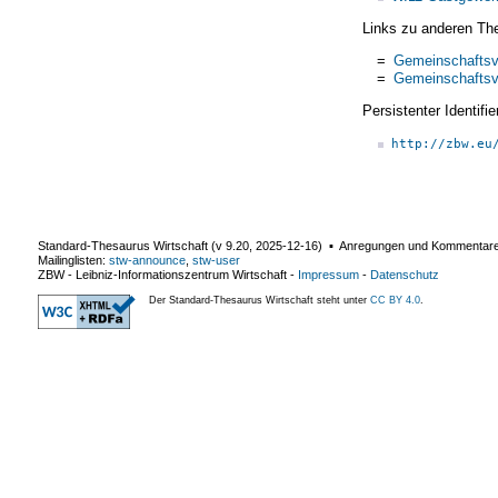
Links zu anderen Th
=
Gemeinschaftsv
=
Gemeinschaftsv
Persistenter Identif
http://zbw.eu
Standard-Thesaurus Wirtschaft (v
9.20
,
2025-12-16
) ▪ Anregungen und Kommentar
Mailinglisten:
stw-announce
,
stw-user
ZBW - Leibniz-Informationszentrum Wirtschaft
-
Impressum
-
Datenschutz
Der Standard-Thesaurus Wirtschaft steht unter
CC BY 4.0
.