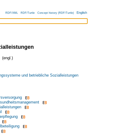
English
RDF/XML
RDF/Turtle
Concept history (RDF/Turtle)
ialleistungen
(engl.)
ngssysteme und betriebliche Sozialleistungen
ersversorgung
Gesundheitsmanagement
ialleistungen
il
erpflegung
lbeteiligung