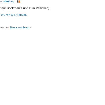
ngsbeitrag
ier (für Bookmarks und zum Verlinken)
/stw/thsys/180786
e an das
Thesaurus Team
▪