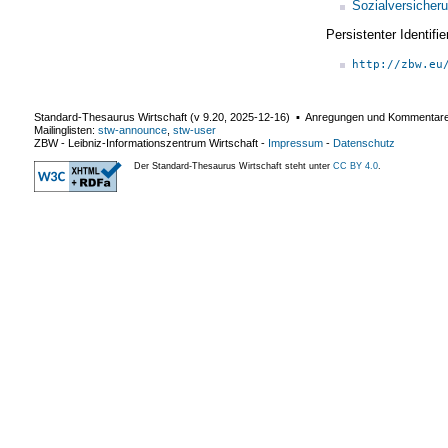
Sozialversicheru
Persistenter Identif
http://zbw.eu
Standard-Thesaurus Wirtschaft (v
9.20
,
2025-12-16
) ▪ Anregungen und Kommentar
Mailinglisten:
stw-announce
,
stw-user
ZBW - Leibniz-Informationszentrum Wirtschaft
-
Impressum
-
Datenschutz
Der Standard-Thesaurus Wirtschaft steht unter
CC BY 4.0
.