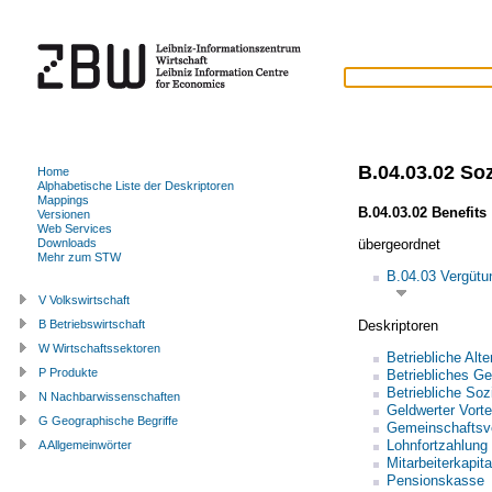
B.04.03.02 Soz
Home
Alphabetische Liste der Deskriptoren
Mappings
B.04.03.02 Benefits
Versionen
Web Services
übergeordnet
Downloads
Mehr zum STW
B.04.03 Vergütu
V Volkswirtschaft
Deskriptoren
B Betriebswirtschaft
W Wirtschaftssektoren
Betriebliche Alt
P Produkte
Betriebliches 
Betriebliche Soz
N Nachbarwissenschaften
Geldwerter Vorte
G Geographische Begriffe
Gemeinschaftsv
Lohnfortzahlung
A Allgemeinwörter
Mitarbeiterkapita
Pensionskasse