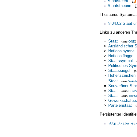
Staatsrecht
Staatstheorie
Thesaurus Systemat
N.04.02 Staat u
Links zu anderen Th
=
Staat
(aus
GND
)
>
Ausländischer S
>
Nationalhymne
>
Nationalflagge
~
Staatssymbol
~
Politisches Sym
~
Staatssiegel
(
~
Hoheitszeichen
=
Staat
(aus
Wikid
=
Souveräner Sta
=
Staat
(aus
EuroV
=
Staat
(aus
TheS
>
Gewerkschaftss
>
Parteienstaat
Persistenter Identif
http://zbw.eu