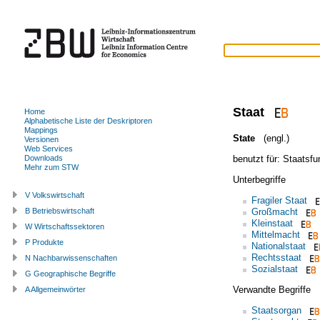
Staat
Home
Alphabetische Liste der Deskriptoren
Mappings
State
(engl.)
Versionen
Web Services
benutzt für:
Staatsfu
Downloads
Mehr zum STW
Unterbegriffe
V Volkswirtschaft
Fragiler Staat
Großmacht
B Betriebswirtschaft
Kleinstaat
W Wirtschaftssektoren
Mittelmacht
P Produkte
Nationalstaat
Rechtsstaat
N Nachbarwissenschaften
Sozialstaat
G Geographische Begriffe
Verwandte Begriffe
A Allgemeinwörter
Staatsorgan