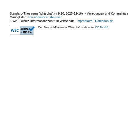
Standard-Thesaurus Wirtschaft (v
9.20
,
2025-12-16
) ▪ Anregungen und Kommentar
Mailinglisten:
stw-announce
,
stw-user
ZBW - Leibniz-Informationszentrum Wirtschaft
-
Impressum
-
Datenschutz
Der Standard-Thesaurus Wirtschaft steht unter
CC BY 4.0
.