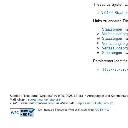
Thesaurus Systemat
N.04.02 Staat u
Links zu anderen Th
=
Staatsorgan
(
>
Verfassungsorg
≅
Staatsorgan
(
>
Verfassungsorg
>
Verfassungsorg
=
Staatsorgan
(
Persistenter Identif
http://zbw.eu
Standard-Thesaurus Wirtschaft (v
9.20
,
2025-12-16
) ▪ Anregungen und Kommentar
Mailinglisten:
stw-announce
,
stw-user
ZBW - Leibniz-Informationszentrum Wirtschaft
-
Impressum
-
Datenschutz
Der Standard-Thesaurus Wirtschaft steht unter
CC BY 4.0
.