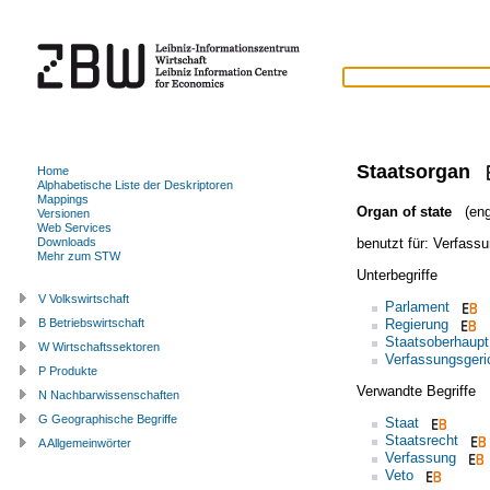
Staatsorgan
Home
Alphabetische Liste der Deskriptoren
Mappings
Organ of state
(eng
Versionen
Web Services
benutzt für:
Verfassu
Downloads
Mehr zum STW
Unterbegriffe
V Volkswirtschaft
Parlament
Regierung
B Betriebswirtschaft
Staatsoberhaupt
W Wirtschaftssektoren
Verfassungsgeri
P Produkte
Verwandte Begriffe
N Nachbarwissenschaften
G Geographische Begriffe
Staat
Staatsrecht
A Allgemeinwörter
Verfassung
Veto