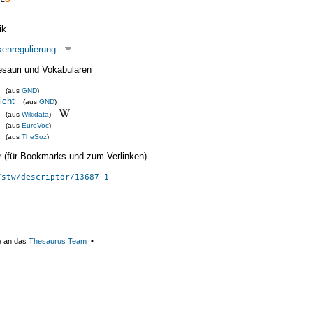
ik
enregulierung
esauri und Vokabularen
(aus
GND
)
icht
(aus
GND
)
(aus
Wikidata
)
(aus
EuroVoc
)
(aus
TheSoz
)
ier (für Bookmarks und zum Verlinken)
/stw/descriptor/13687-1
e an das
Thesaurus Team
▪