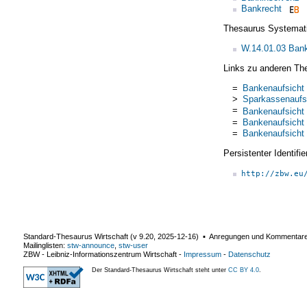
Bankrecht
Thesaurus Systemat
W.14.01.03 Bank
Links zu anderen Th
=
Bankenaufsicht
>
Sparkassenaufs
=
Bankenaufsicht
=
Bankenaufsicht
=
Bankenaufsicht
Persistenter Identif
http://zbw.eu
Standard-Thesaurus Wirtschaft (v
9.20
,
2025-12-16
) ▪ Anregungen und Kommentar
Mailinglisten:
stw-announce
,
stw-user
ZBW - Leibniz-Informationszentrum Wirtschaft
-
Impressum
-
Datenschutz
Der Standard-Thesaurus Wirtschaft steht unter
CC BY 4.0
.