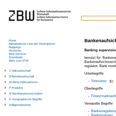
Bankenaufsic
Home
Alphabetische Liste der Deskriptoren
Mappings
Banking supervisio
Versionen
Web Services
benutzt für:
Bankenau
Downloads
Mehr zum STW
Bankenaufsichtsrech
regulator
,
Bank monit
V Volkswirtschaft
Unterbegriffe
B Betriebswirtschaft
Stresstest
W Wirtschaftssektoren
P Produkte
Oberbegriffe
N Nachbarwissenschaften
Finanzmarktaufs
G Geographische Begriffe
Verwandte Begriffe
A Allgemeinwörter
Bankenregulieru
Bankinsolvenz