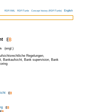
English
RDF/XML
RDF/Turtle
Concept history (RDF/Turtle)
ht
n
(engl.)
fsichtsrechtliche Regelungen
,
t
,
Bankaufsicht
,
Bank supervision
,
Bank
oring
icht
ng