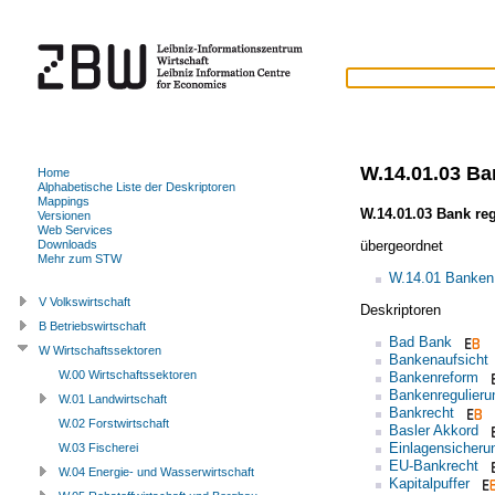
W.14.01.03 Ba
Home
Alphabetische Liste der Deskriptoren
Mappings
W.14.01.03 Bank re
Versionen
Web Services
übergeordnet
Downloads
Mehr zum STW
W.14.01 Banken
V Volkswirtschaft
Deskriptoren
B Betriebswirtschaft
Bad Bank
W Wirtschaftssektoren
Bankenaufsicht
W.00 Wirtschaftssektoren
Bankenreform
Bankenregulieru
W.01 Landwirtschaft
Bankrecht
W.02 Forstwirtschaft
Basler Akkord
Einlagensicheru
W.03 Fischerei
EU-Bankrecht
W.04 Energie- und Wasserwirtschaft
Kapitalpuffer