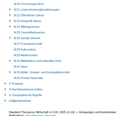
W.20 Forschungssektor
W.21 Unternehmensdienstleistungen
W.22 Öffentlicher Sektor
W.23 Nonprofit-Sektor
W.24 Bildungswesen
W.25 Gesundheitswesen
W.26 Soziale Dienste
W.27 Freizeitwirtschaft
W.28 Kultursektor
W.29 Mediensektor
W.30 Bibliotheken und kulturelles Erbe
W.31 Sport
W.32 Abfall-, Umwelt- und Kreislaufwirtschaft
W.33 Private Haushalte
P Produkte
N Nachbarwissenschaften
G Geographische Begriffe
A Allgemeinwörter
Standard-Thesaurus Wirtschaft (v
9.20
,
2025-12-16
) ▪ Anregungen und Kommentar
Mailinglisten:
stw-announce
,
stw-user