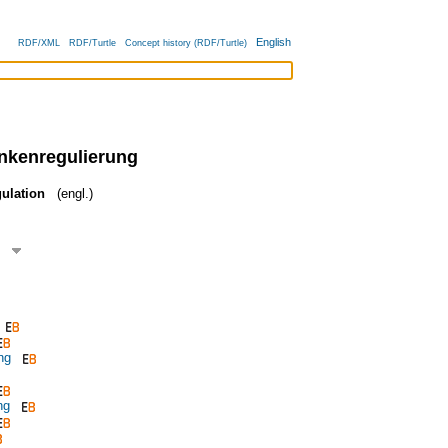
English
RDF/XML
RDF/Turtle
Concept history (RDF/Turtle)
nkenregulierung
gulation
(engl.)
ng
ng