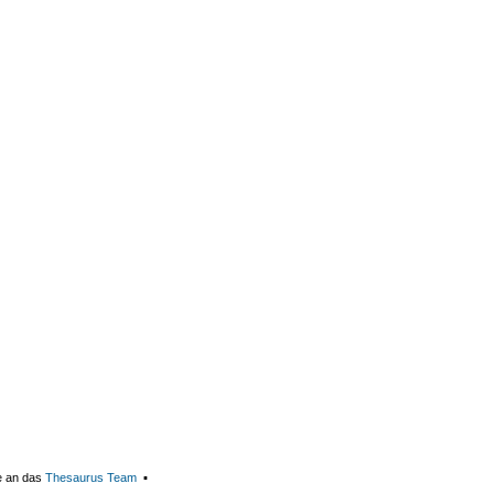
e an das
Thesaurus Team
▪