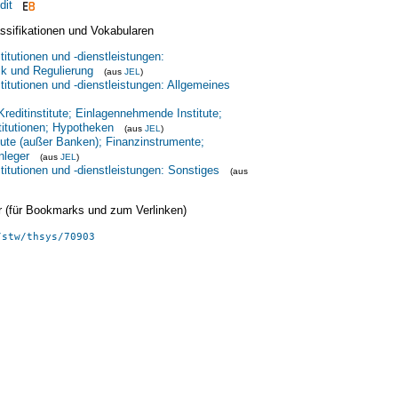
dit
ssifikationen und Vokabularen
titutionen und -dienstleistungen:
ik und Regulierung
(aus
JEL
)
titutionen und -dienstleistungen: Allgemeines
reditinstitute; Einlagennehmende Institute;
titutionen; Hypotheken
(aus
JEL
)
tute (außer Banken); Finanzinstrumente;
Anleger
(aus
JEL
)
titutionen und -dienstleistungen: Sonstiges
(aus
ier (für Bookmarks und zum Verlinken)
/stw/thsys/70903