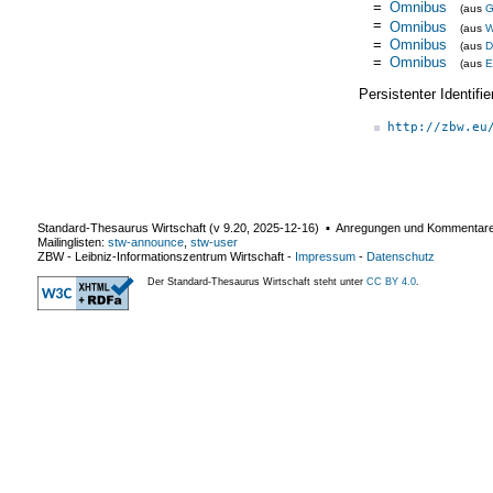
=
Omnibus
(aus
=
Omnibus
(aus
W
=
Omnibus
(aus
D
=
Omnibus
(aus
E
Persistenter Identif
http://zbw.eu
Standard-Thesaurus Wirtschaft (v
9.20
,
2025-12-16
) ▪ Anregungen und Kommentar
Mailinglisten:
stw-announce
,
stw-user
ZBW - Leibniz-Informationszentrum Wirtschaft
-
Impressum
-
Datenschutz
Der Standard-Thesaurus Wirtschaft steht unter
CC BY 4.0
.