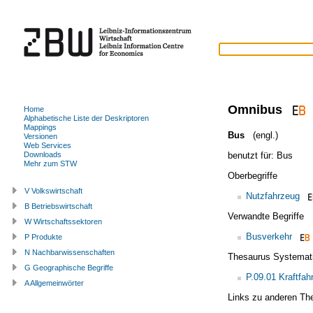
Omnibus
Home
Alphabetische Liste der Deskriptoren
Mappings
Bus
(engl.)
Versionen
Web Services
benutzt für:
Bus
Downloads
Mehr zum STW
Oberbegriffe
V Volkswirtschaft
Nutzfahrzeug
B Betriebswirtschaft
Verwandte Begriffe
W Wirtschaftssektoren
Busverkehr
P Produkte
N Nachbarwissenschaften
Thesaurus Systemat
G Geographische Begriffe
P.09.01 Kraftfah
A Allgemeinwörter
Links zu anderen Th