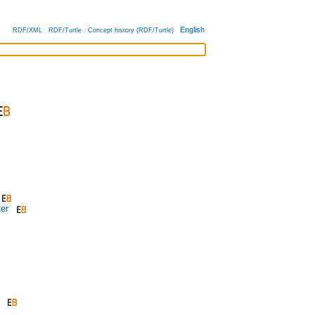
English
RDF/XML
RDF/Turtle
Concept history (RDF/Turtle)
er