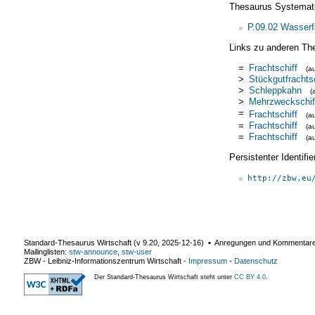
Thesaurus Systemat
P.09.02 Wasser
Links zu anderen Th
=
Frachtschiff
(a
>
Stückgutfrachtsc
>
Schleppkahn
(
>
Mehrzweckschif
=
Frachtschiff
(a
=
Frachtschiff
(a
=
Frachtschiff
(a
Persistenter Identif
http://zbw.eu
Standard-Thesaurus Wirtschaft (v
9.20
,
2025-12-16
) ▪ Anregungen und Kommentar
Mailinglisten:
stw-announce
,
stw-user
ZBW - Leibniz-Informationszentrum Wirtschaft
-
Impressum
-
Datenschutz
Der Standard-Thesaurus Wirtschaft steht unter
CC BY 4.0
.