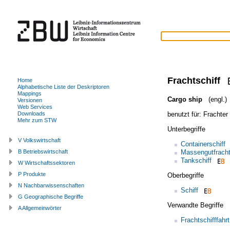
Frachtschiff
Home
Alphabetische Liste der Deskriptoren
Mappings
Cargo ship
(engl.)
Versionen
Web Services
benutzt für:
Frachter
Downloads
Mehr zum STW
Unterbegriffe
V Volkswirtschaft
Containerschiff
Massengutfracht
B Betriebswirtschaft
Tankschiff
W Wirtschaftssektoren
P Produkte
Oberbegriffe
N Nachbarwissenschaften
Schiff
G Geographische Begriffe
Verwandte Begriffe
A Allgemeinwörter
Frachtschifffahrt