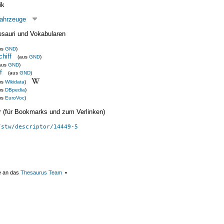
ik
fahrzeuge
esauri und Vokabularen
us
GND
)
hiff
(aus
GND
)
aus
GND
)
f
(aus
GND
)
us
Wikidata
)
us
DBpedia
)
us
EuroVoc
)
ier (für Bookmarks und zum Verlinken)
/stw/descriptor/14449-5
e an das
Thesaurus Team
▪