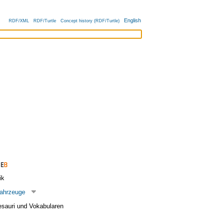
English
RDF/XML
RDF/Turtle
Concept history (RDF/Turtle)
ik
fahrzeuge
esauri und Vokabularen