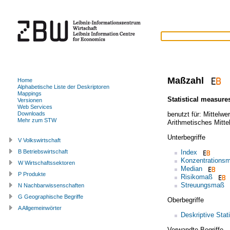
Maßzahl
Home
Alphabetische Liste der Deskriptoren
Mappings
Statistical measure
Versionen
Web Services
benutzt für:
Mittelwer
Downloads
Mehr zum STW
Arithmetisches Mitte
Unterbegriffe
V Volkswirtschaft
Index
B Betriebswirtschaft
Konzentrations
W Wirtschaftssektoren
Median
P Produkte
Risikomaß
Streuungsmaß
N Nachbarwissenschaften
G Geographische Begriffe
Oberbegriffe
A Allgemeinwörter
Deskriptive Stati
Verwandte Begriffe