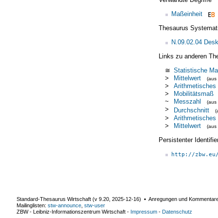
Maßeinheit
Thesaurus Systemat
N.09.02.04 Deskr
Links zu anderen Th
≅
Statistische M
>
Mittelwert
(aus
>
Arithmetisches 
>
Mobilitätsmaß
~
Messzahl
(aus
>
Durchschnitt
(
>
Arithmetisches 
>
Mittelwert
(aus
Persistenter Identif
http://zbw.eu
Standard-Thesaurus Wirtschaft (v
9.20
,
2025-12-16
) ▪ Anregungen und Kommentar
Mailinglisten:
stw-announce
,
stw-user
ZBW - Leibniz-Informationszentrum Wirtschaft
-
Impressum
-
Datenschutz