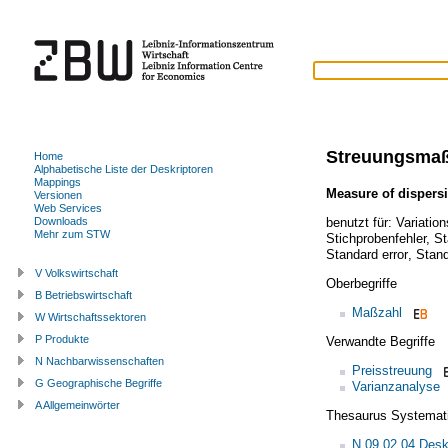
Streuungsma
Home
Alphabetische Liste der Deskriptoren
Mappings
Measure of dispers
Versionen
Web Services
benutzt für:
Variation
Downloads
Mehr zum STW
Stichprobenfehler
,
St
Standard error
,
Stand
V Volkswirtschaft
Oberbegriffe
B Betriebswirtschaft
Maßzahl
W Wirtschaftssektoren
P Produkte
Verwandte Begriffe
N Nachbarwissenschaften
Preisstreuung
G Geographische Begriffe
Varianzanalyse
A Allgemeinwörter
Thesaurus Systemat
N.09.02.04 Deskr