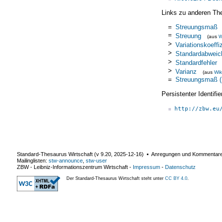
Links zu anderen Th
=
Streuungsmaß
=
Streuung
(aus
W
>
Variationskoeffi
>
Standardabweic
>
Standardfehler
>
Varianz
(aus
Wik
=
Streuungsmaß (S
Persistenter Identif
http://zbw.eu
Standard-Thesaurus Wirtschaft (v
9.20
,
2025-12-16
) ▪ Anregungen und Kommentar
Mailinglisten:
stw-announce
,
stw-user
ZBW - Leibniz-Informationszentrum Wirtschaft
-
Impressum
-
Datenschutz
Der Standard-Thesaurus Wirtschaft steht unter
CC BY 4.0
.