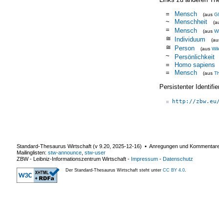
=
Mensch
(aus
G
~
Menschheit
(a
=
Mensch
(aus
Wi
≅
Individuum
(a
≅
Person
(aus
Wik
~
Persönlichkeit
=
Homo sapiens
=
Mensch
(aus
T
Persistenter Identif
http://zbw.eu
Standard-Thesaurus Wirtschaft (v
9.20
,
2025-12-16
) ▪ Anregungen und Kommentar
Mailinglisten:
stw-announce
,
stw-user
ZBW - Leibniz-Informationszentrum Wirtschaft
-
Impressum
-
Datenschutz
Der Standard-Thesaurus Wirtschaft steht unter
CC BY 4.0
.