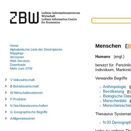
Menschen
Home
Alphabetische Liste der Deskriptoren
Mappings
Humans
(engl.)
Versionen
Web Services
benutzt für:
Persönli
Downloads
Mehr zum STW
Individuum
,
Mankind
Verwandte Begriffe
V Volkswirtschaft
Anthropologie
B Betriebswirtschaft
Bevölkerung
W Wirtschaftssektoren
Biologische Dat
P Produkte
Menschenbild
Menschenrechte
N Nachbarwissenschaften
G Geographische Begriffe
Thesaurus Systemat
A Allgemeinwörter
N.03 Demograph
Links zu anderen Th