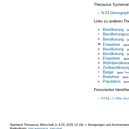
Thesaurus Systemat
N.03 Demograph
Links zu anderen Th
=
Bevölkerung
(
~
Bevölkerungssc
=
Bevölkerung
(
≅
Einwohner
(au
=
Bevölkerung
(
=
Bevölkerung
(
=
Einwohner
(au
>
Wohnbevölkeru
>
Zivilbevölkerun
~
Bürger
(aus
The
~
Bewohner
(au
=
Population
(au
Persistenter Identif
http://zbw.eu
Standard-Thesaurus Wirtschaft (v
9.20
,
2025-12-16
) ▪ Anregungen und Kommentar
Mailinglisten:
stw-announce
,
stw-user