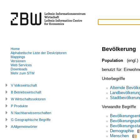
Bevölkerung
Home
Alphabetische Liste der Deskriptoren
Mappings
Population
(engl.)
Versionen
Web Services
benutzt für:
Einwohn
Downloads
Mehr zum STW
Unterbegriffe
V Volkswirtschaft
Alternde Bevölk
Landbevölkerun
B Betriebswirtschaft
Stadtbevölkerun
W Wirtschaftssektoren
P Produkte
Verwandte Begriffe
N Nachbarwissenschaften
Bevölkerungsent
G Geographische Begriffe
Bevölkerungspoli
Bevölkerungsstat
A Allgemeinwörter
Demographie
Menschen