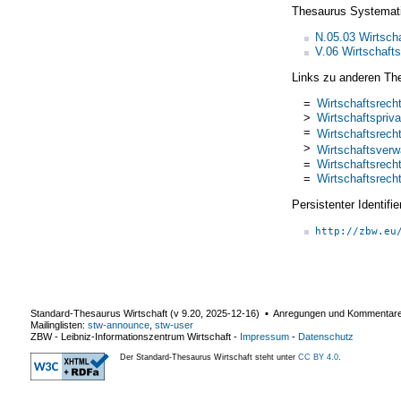
Thesaurus Systemat
N.05.03 Wirtscha
V.06 Wirtschaft
Links zu anderen Th
=
Wirtschaftsrech
>
Wirtschaftspriva
=
Wirtschaftsrech
>
Wirtschaftsverw
=
Wirtschaftsrech
=
Wirtschaftsrech
Persistenter Identif
http://zbw.eu
Standard-Thesaurus Wirtschaft (v
9.20
,
2025-12-16
) ▪ Anregungen und Kommentar
Mailinglisten:
stw-announce
,
stw-user
ZBW - Leibniz-Informationszentrum Wirtschaft
-
Impressum
-
Datenschutz
Der Standard-Thesaurus Wirtschaft steht unter
CC BY 4.0
.