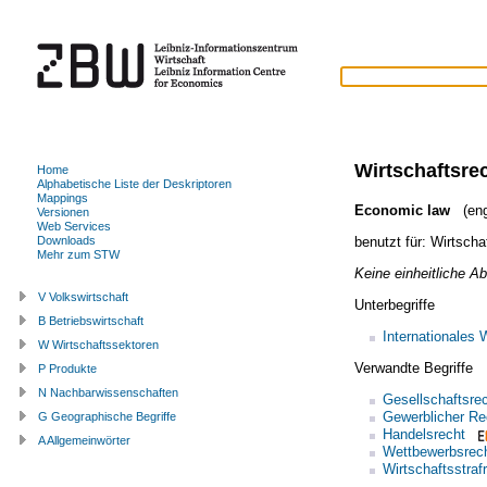
Wirtschaftsre
Home
Alphabetische Liste der Deskriptoren
Mappings
Economic law
(eng
Versionen
Web Services
benutzt für:
Wirtscha
Downloads
Mehr zum STW
Keine einheitliche A
V Volkswirtschaft
Unterbegriffe
B Betriebswirtschaft
Internationales 
W Wirtschaftssektoren
Verwandte Begriffe
P Produkte
N Nachbarwissenschaften
Gesellschaftsre
Gewerblicher Re
G Geographische Begriffe
Handelsrecht
A Allgemeinwörter
Wettbewerbsrec
Wirtschaftsstraf