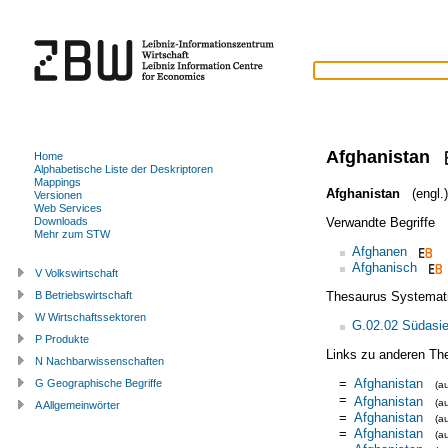
Afghanistan
Home
Alphabetische Liste der Deskriptoren
Mappings
Afghanistan
(engl.)
Versionen
Web Services
Verwandte Begriffe
Downloads
Mehr zum STW
Afghanen
Afghanisch
V Volkswirtschaft
Thesaurus Systemat
B Betriebswirtschaft
W Wirtschaftssektoren
G.02.02 Südasi
P Produkte
Links zu anderen Th
N Nachbarwissenschaften
=
Afghanistan
G Geographische Begriffe
(a
=
Afghanistan
(a
A Allgemeinwörter
=
Afghanistan
(a
=
Afghanistan
(a