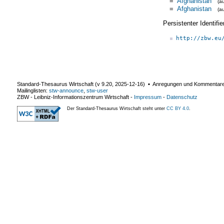
=
Afghanistan
(a
=
Afghanistan
(a
Persistenter Identif
http://zbw.eu
Standard-Thesaurus Wirtschaft (v
9.20
,
2025-12-16
) ▪ Anregungen und Kommentar
Mailinglisten:
stw-announce
,
stw-user
ZBW - Leibniz-Informationszentrum Wirtschaft
-
Impressum
-
Datenschutz
Der Standard-Thesaurus Wirtschaft steht unter
CC BY 4.0
.