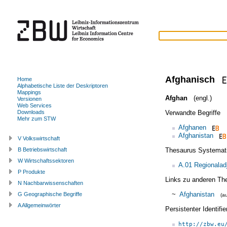
Afghanisch
Home
Alphabetische Liste der Deskriptoren
Mappings
Afghan
(engl.)
Versionen
Web Services
Verwandte Begriffe
Downloads
Mehr zum STW
Afghanen
Afghanistan
V Volkswirtschaft
Thesaurus Systemat
B Betriebswirtschaft
W Wirtschaftssektoren
A.01 Regionalad
P Produkte
Links zu anderen Th
N Nachbarwissenschaften
~
Afghanistan
G Geographische Begriffe
(a
A Allgemeinwörter
Persistenter Identif
http://zbw.eu