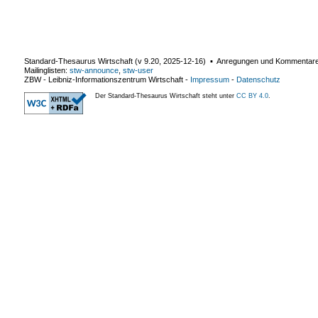
Standard-Thesaurus Wirtschaft (v
9.20
,
2025-12-16
) ▪ Anregungen und Kommentar
Mailinglisten:
stw-announce
,
stw-user
ZBW - Leibniz-Informationszentrum Wirtschaft
-
Impressum
-
Datenschutz
Der Standard-Thesaurus Wirtschaft steht unter
CC BY 4.0
.