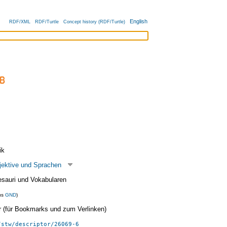
English
RDF/XML
RDF/Turtle
Concept history (RDF/Turtle)
ik
jektive und Sprachen
esauri und Vokabularen
us
GND
)
ier (für Bookmarks und zum Verlinken)
/stw/descriptor/26069-6