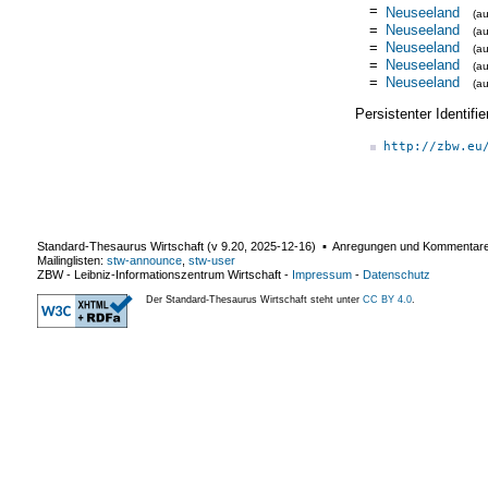
=
Neuseeland
(a
=
Neuseeland
(a
=
Neuseeland
(a
=
Neuseeland
(a
=
Neuseeland
(a
Persistenter Identif
http://zbw.eu
Standard-Thesaurus Wirtschaft (v
9.20
,
2025-12-16
) ▪ Anregungen und Kommentar
Mailinglisten:
stw-announce
,
stw-user
ZBW - Leibniz-Informationszentrum Wirtschaft
-
Impressum
-
Datenschutz
Der Standard-Thesaurus Wirtschaft steht unter
CC BY 4.0
.