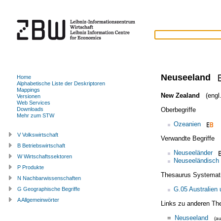
Neuseeland
Home
Alphabetische Liste der Deskriptoren
Mappings
New Zealand
(engl.
Versionen
Web Services
Oberbegriffe
Downloads
Mehr zum STW
Ozeanien
V Volkswirtschaft
Verwandte Begriffe
B Betriebswirtschaft
Neuseeländer
W Wirtschaftssektoren
Neuseeländisch
P Produkte
Thesaurus Systemat
N Nachbarwissenschaften
G.05 Australien
G Geographische Begriffe
A Allgemeinwörter
Links zu anderen Th
=
Neuseeland
(a