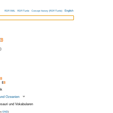
English
RDF/XML
RDF/Turtle
Concept history (RDF/Turtle)
)
ik
 und Ozeanien
esauri und Vokabularen
us
GND
)