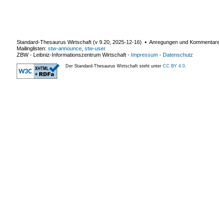
Standard-Thesaurus Wirtschaft (v
9.20
,
2025-12-16
) ▪ Anregungen und Kommentar
Mailinglisten:
stw-announce
,
stw-user
ZBW - Leibniz-Informationszentrum Wirtschaft
-
Impressum
-
Datenschutz
Der Standard-Thesaurus Wirtschaft steht unter
CC BY 4.0
.