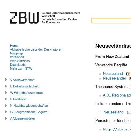
Neuseeländis
Home
Alphabetische Liste der Deskriptoren
Mappings
From New Zealand
Versionen
Web Services
Verwandte Begriffe
Downloads
Mehr zum STW
Neuseeland
Neuseeländer
V Volkswirtschaft
Thesaurus Systemat
B Betriebswirtschaft
W Wirtschaftssektoren
A.01 Regionalad
P Produkte
Links zu anderen Th
N Nachbarwissenschaften
~
Neuseeland
G Geographische Begriffe
(a
A Allgemeinwörter
Persistenter Identif
http://zbw.eu