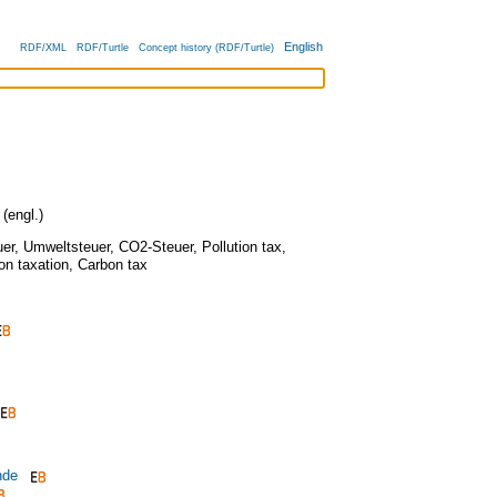
English
RDF/XML
RDF/Turtle
Concept history (RDF/Turtle)
(engl.)
er
,
Umweltsteuer
,
CO2-Steuer
,
Pollution tax
,
on taxation
,
Carbon tax
nde