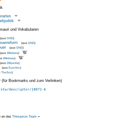
ik
erarten
tpolitik
esauri und Vokabularen
(aus
GND
)
euerreform
(aus
GND
)
euer
(aus
GND
)
(aus
Wikidata
)
us
Wikidata
)
(aus
DBpedia
)
(aus
EuroVoc
)
s
TheSoz
)
ier (für Bookmarks und zum Verlinken)
/stw/descriptor/18072-6
e an das
Thesaurus Team
▪