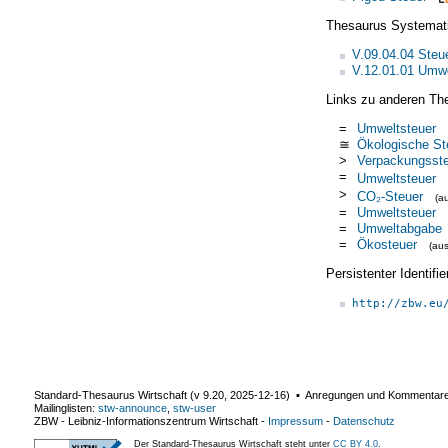
Thesaurus Systemat
V.09.04.04 Steu
V.12.01.01 Umwel
Links zu anderen Th
=
Umweltsteuer
≅
Ökologische St
>
Verpackungsst
=
Umweltsteuer
>
CO₂-Steuer
(a
=
Umweltsteuer
=
Umweltabgabe
=
Ökosteuer
(au
Persistenter Identif
http://zbw.eu
Standard-Thesaurus Wirtschaft (v
9.20
,
2025-12-16
) ▪ Anregungen und Kommentar
Mailinglisten:
stw-announce
,
stw-user
ZBW - Leibniz-Informationszentrum Wirtschaft
-
Impressum
-
Datenschutz
Der Standard-Thesaurus Wirtschaft steht unter
CC BY 4.0
.