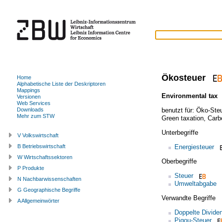
Ökosteuer
Home
Alphabetische Liste der Deskriptoren
Mappings
Environmental tax
Versionen
Web Services
benutzt für:
Öko-Steu
Downloads
Mehr zum STW
Green taxation
,
Carb
Unterbegriffe
V Volkswirtschaft
Energiesteuer
B Betriebswirtschaft
W Wirtschaftssektoren
Oberbegriffe
P Produkte
Steuer
N Nachbarwissenschaften
Umweltabgabe
G Geographische Begriffe
Verwandte Begriffe
A Allgemeinwörter
Doppelte Divide
Pigou-Steuer