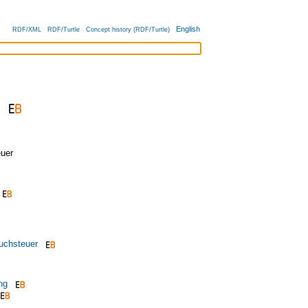
English
RDF/XML
RDF/Turtle
Concept history (RDF/Turtle)
uer
auchsteuer
ng