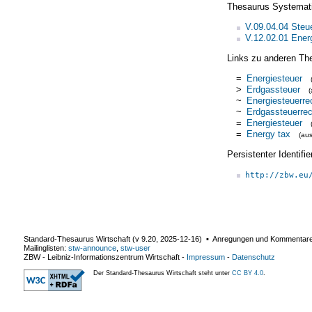
Thesaurus Systemat
V.09.04.04 Steu
V.12.02.01 Energ
Links zu anderen Th
=
Energiesteuer
>
Erdgassteuer
~
Energiesteuerre
~
Erdgassteuerrec
=
Energiesteuer
=
Energy tax
(au
Persistenter Identif
http://zbw.eu
Standard-Thesaurus Wirtschaft (v
9.20
,
2025-12-16
) ▪ Anregungen und Kommentar
Mailinglisten:
stw-announce
,
stw-user
ZBW - Leibniz-Informationszentrum Wirtschaft
-
Impressum
-
Datenschutz
Der Standard-Thesaurus Wirtschaft steht unter
CC BY 4.0
.