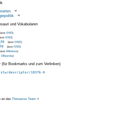
ik
erarten
iepolitik
esauri und Vokabularen
(aus
GND
)
(aus
GND
)
cht
(aus
GND
)
ht
(aus
GND
)
(aus
Wikidata
)
s
DBpedia
)
ier (für Bookmarks und zum Verlinken)
/stw/descriptor/18376-0
e an das
Thesaurus Team
▪