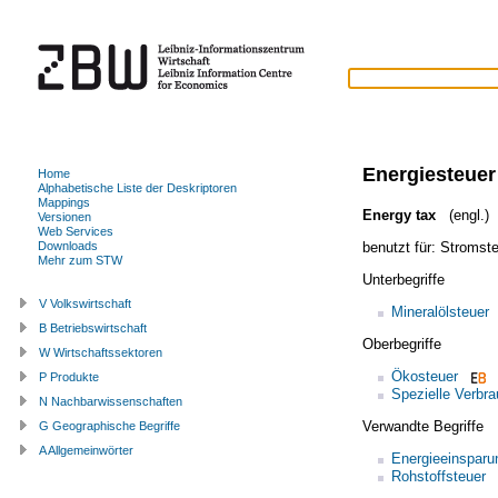
Energiesteuer
Home
Alphabetische Liste der Deskriptoren
Mappings
Energy tax
(engl.)
Versionen
Web Services
benutzt für:
Stromste
Downloads
Mehr zum STW
Unterbegriffe
V Volkswirtschaft
Mineralölsteuer
B Betriebswirtschaft
Oberbegriffe
W Wirtschaftssektoren
Ökosteuer
P Produkte
Spezielle Verbr
N Nachbarwissenschaften
Verwandte Begriffe
G Geographische Begriffe
A Allgemeinwörter
Energieeinsparu
Rohstoffsteuer