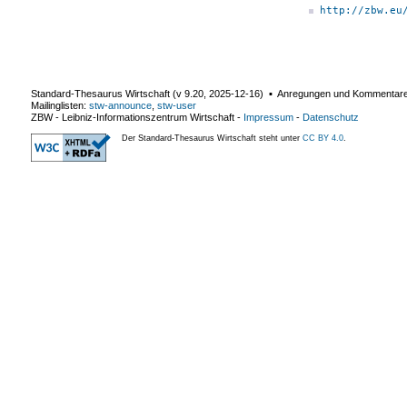
http://zbw.eu
Standard-Thesaurus Wirtschaft (v
9.20
,
2025-12-16
) ▪ Anregungen und Kommentar
Mailinglisten:
stw-announce
,
stw-user
ZBW - Leibniz-Informationszentrum Wirtschaft
-
Impressum
-
Datenschutz
Der Standard-Thesaurus Wirtschaft steht unter
CC BY 4.0
.