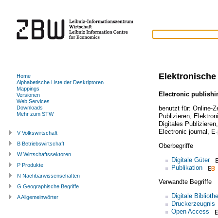
Elektronische
Home
Alphabetische Liste der Deskriptoren
Mappings
Electronic publishi
Versionen
Web Services
benutzt für:
Online-Z
Downloads
Mehr zum STW
Publizieren
,
Elektron
Digitales Publizieren
Electronic journal
,
E-
V Volkswirtschaft
B Betriebswirtschaft
Oberbegriffe
W Wirtschaftssektoren
Digitale Güter
P Produkte
Publikation
N Nachbarwissenschaften
Verwandte Begriffe
G Geographische Begriffe
Digitale Biblioth
A Allgemeinwörter
Druckerzeugnis
Open Access