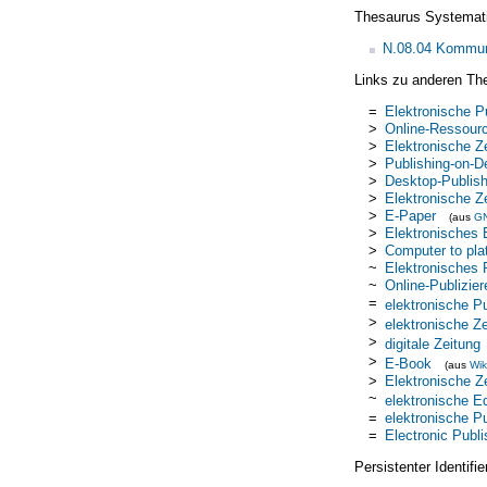
Thesaurus Systemat
N.08.04 Kommun
Links zu anderen Th
=
Elektronische P
>
Online-Ressour
>
Elektronische Ze
>
Publishing-on-
>
Desktop-Publish
>
Elektronische Z
>
E-Paper
(aus
G
>
Elektronisches
>
Computer to pla
~
Elektronisches 
~
Online-Publizier
=
elektronische Pu
>
elektronische Ze
>
digitale Zeitung
>
E-Book
(aus
Wik
>
Elektronische Z
~
elektronische Ed
=
elektronische Pu
=
Electronic Publi
Persistenter Identif