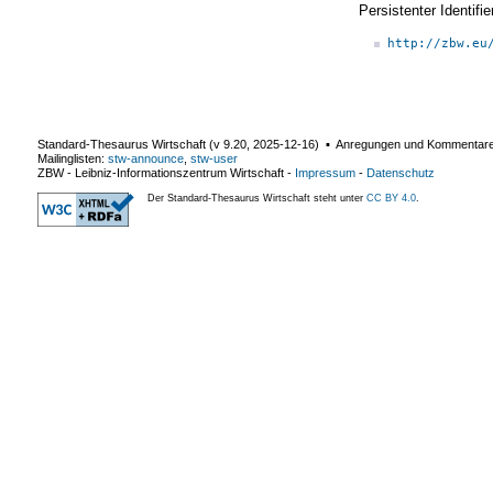
Persistenter Identif
http://zbw.eu
Standard-Thesaurus Wirtschaft (v
9.20
,
2025-12-16
) ▪ Anregungen und Kommentar
Mailinglisten:
stw-announce
,
stw-user
ZBW - Leibniz-Informationszentrum Wirtschaft
-
Impressum
-
Datenschutz
Der Standard-Thesaurus Wirtschaft steht unter
CC BY 4.0
.