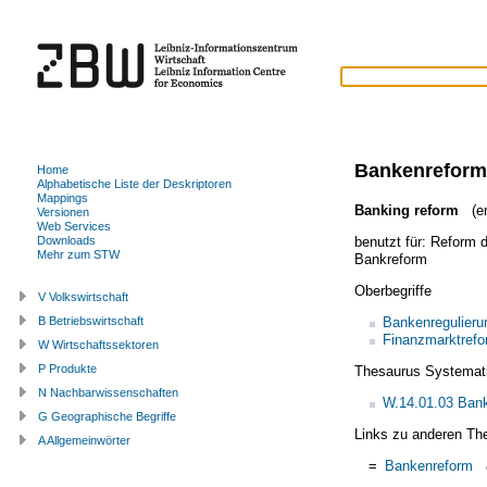
Bankenreform
Home
Alphabetische Liste der Deskriptoren
Mappings
Banking reform
(en
Versionen
Web Services
benutzt für:
Reform 
Downloads
Mehr zum STW
Bankreform
Oberbegriffe
V Volkswirtschaft
Bankenregulieru
B Betriebswirtschaft
Finanzmarktref
W Wirtschaftssektoren
P Produkte
Thesaurus Systemat
N Nachbarwissenschaften
W.14.01.03 Bank
G Geographische Begriffe
Links zu anderen Th
A Allgemeinwörter
=
Bankenreform