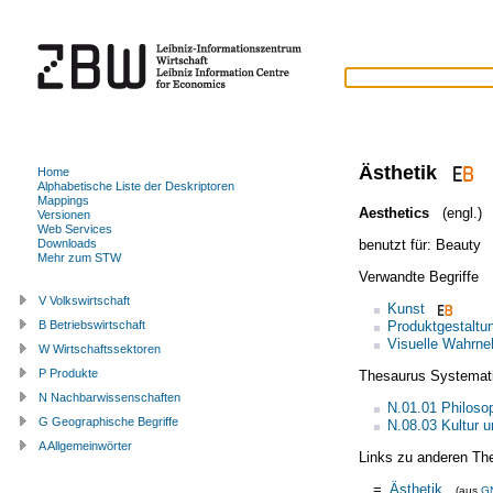
Ästhetik
Home
Alphabetische Liste der Deskriptoren
Mappings
Aesthetics
(engl.)
Versionen
Web Services
benutzt für:
Beauty
Downloads
Mehr zum STW
Verwandte Begriffe
V Volkswirtschaft
Kunst
Produktgestaltu
B Betriebswirtschaft
Visuelle Wahrn
W Wirtschaftssektoren
P Produkte
Thesaurus Systemat
N Nachbarwissenschaften
N.01.01 Philoso
G Geographische Begriffe
N.08.03 Kultur 
A Allgemeinwörter
Links zu anderen Th
=
Ästhetik
(aus
G