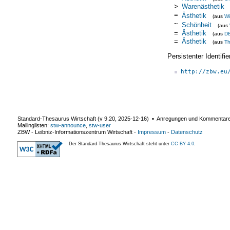
>
Warenästhetik
=
Ästhetik
(aus
Wi
~
Schönheit
(aus
=
Ästhetik
(aus
D
=
Ästhetik
(aus
T
Persistenter Identif
http://zbw.eu
Standard-Thesaurus Wirtschaft (v
9.20
,
2025-12-16
) ▪ Anregungen und Kommentar
Mailinglisten:
stw-announce
,
stw-user
ZBW - Leibniz-Informationszentrum Wirtschaft
-
Impressum
-
Datenschutz
Der Standard-Thesaurus Wirtschaft steht unter
CC BY 4.0
.