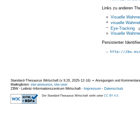
Links zu anderen Th
=
Visuelle Wahrn
=
visuelle Wahrn
~
Eye-Tracking
=
Visuelle Wahrn
Persistenter Identif
http://zbw.eu
Standard-Thesaurus Wirtschaft (v
9.20
,
2025-12-16
) ▪ Anregungen und Kommentar
Mailinglisten:
stw-announce
,
stw-user
ZBW - Leibniz-Informationszentrum Wirtschaft
-
Impressum
-
Datenschutz
Der Standard-Thesaurus Wirtschaft steht unter
CC BY 4.0
.