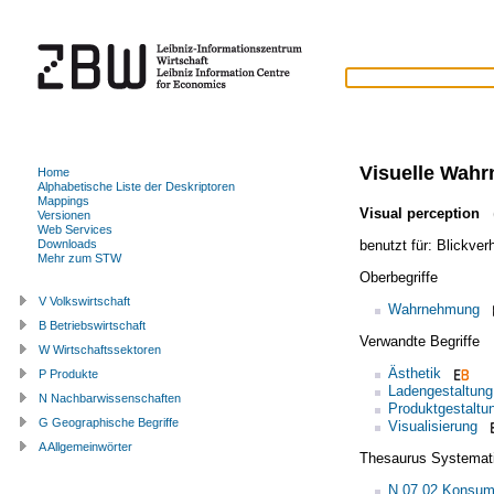
Visuelle Wah
Home
Alphabetische Liste der Deskriptoren
Mappings
Visual perception
(
Versionen
Web Services
benutzt für:
Blickver
Downloads
Mehr zum STW
Oberbegriffe
V Volkswirtschaft
Wahrnehmung
B Betriebswirtschaft
Verwandte Begriffe
W Wirtschaftssektoren
Ästhetik
P Produkte
Ladengestaltung
N Nachbarwissenschaften
Produktgestaltu
G Geographische Begriffe
Visualisierung
A Allgemeinwörter
Thesaurus Systemat
N.07.02 Konsum