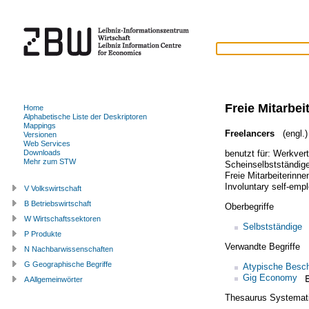
Freie Mitarbei
Home
Alphabetische Liste der Deskriptoren
Mappings
Freelancers
(engl.)
Versionen
Web Services
benutzt für:
Werkvert
Downloads
Mehr zum STW
Scheinselbstständig
Freie Mitarbeiterinne
Involuntary self-emp
V Volkswirtschaft
B Betriebswirtschaft
Oberbegriffe
W Wirtschaftssektoren
Selbstständige
P Produkte
Verwandte Begriffe
N Nachbarwissenschaften
G Geographische Begriffe
Atypische Besch
Gig Economy
A Allgemeinwörter
Thesaurus Systemat