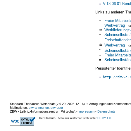
V.13.06.01 Beruf
Links zu anderen Th
=
Freier Mitarbeit
=
Werkvertrag
(
≅
Werklieferungsv
~
Scheinselbststä
=
Freischaffender
≅
Werkvertrag
(
~
Scheinselbständ
=
Freier Mitarbeit
=
Scheinselbstän
Persistenter Identif
http://zbw.eu
Standard-Thesaurus Wirtschaft (v
9.20
,
2025-12-16
) ▪ Anregungen und Kommentar
Mailinglisten:
stw-announce
,
stw-user
ZBW - Leibniz-Informationszentrum Wirtschaft
-
Impressum
-
Datenschutz
Der Standard-Thesaurus Wirtschaft steht unter
CC BY 4.0
.