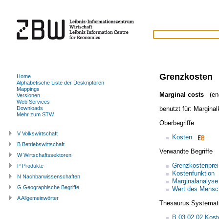
Grenzkosten
Home
Alphabetische Liste der Deskriptoren
Mappings
Marginal costs
(eng
Versionen
Web Services
benutzt für:
Marginal
Downloads
Mehr zum STW
Oberbegriffe
V Volkswirtschaft
Kosten
B Betriebswirtschaft
Verwandte Begriffe
W Wirtschaftssektoren
Grenzkostenprei
P Produkte
Kostenfunktion
N Nachbarwissenschaften
Marginalanalyse
G Geographische Begriffe
Wert des Mensc
A Allgemeinwörter
Thesaurus Systemat
B.03.02.02 Kost