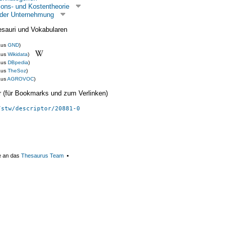
ions- und Kostentheorie
 der Unternehmung
esauri und Vokabularen
aus
GND
)
aus
Wikidata
)
aus
DBpedia
)
aus
TheSoz
)
aus
AGROVOC
)
ier (für Bookmarks und zum Verlinken)
/stw/descriptor/20881-0
e an das
Thesaurus Team
▪