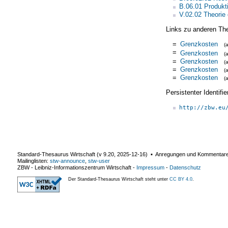
B.06.01 Produkt
V.02.02 Theorie
Links zu anderen Th
=
Grenzkosten
(
=
Grenzkosten
(
=
Grenzkosten
(
=
Grenzkosten
(
=
Grenzkosten
(
Persistenter Identif
http://zbw.eu
Standard-Thesaurus Wirtschaft (v
9.20
,
2025-12-16
) ▪ Anregungen und Kommentar
Mailinglisten:
stw-announce
,
stw-user
ZBW - Leibniz-Informationszentrum Wirtschaft
-
Impressum
-
Datenschutz
Der Standard-Thesaurus Wirtschaft steht unter
CC BY 4.0
.