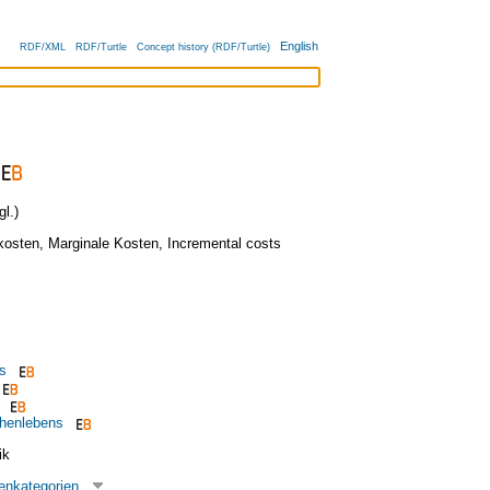
English
RDF/XML
RDF/Turtle
Concept history (RDF/Turtle)
l.)
kosten
,
Marginale Kosten
,
Incremental costs
s
henlebens
ik
enkategorien