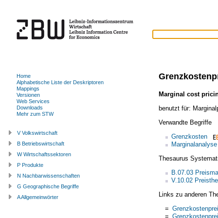
Grenzkostenp
Home
Alphabetische Liste der Deskriptoren
Mappings
Marginal cost prici
Versionen
Web Services
benutzt für:
Marginal
Downloads
Mehr zum STW
Verwandte Begriffe
V Volkswirtschaft
Grenzkosten
Marginalanalyse
B Betriebswirtschaft
W Wirtschaftssektoren
Thesaurus Systemat
P Produkte
B.07.03 Preism
N Nachbarwissenschaften
V.10.02 Preisthe
G Geographische Begriffe
Links zu anderen Th
A Allgemeinwörter
=
Grenzkostenpre
=
Grenzkostenpre