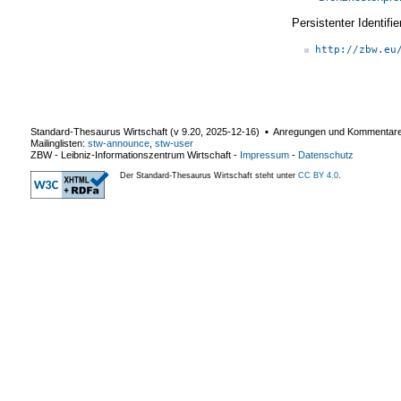
Persistenter Identif
http://zbw.eu
Standard-Thesaurus Wirtschaft (v
9.20
,
2025-12-16
) ▪ Anregungen und Kommentar
Mailinglisten:
stw-announce
,
stw-user
ZBW - Leibniz-Informationszentrum Wirtschaft
-
Impressum
-
Datenschutz
Der Standard-Thesaurus Wirtschaft steht unter
CC BY 4.0
.