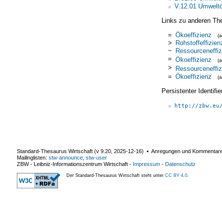
V.12.01 Umwelt
Links zu anderen Th
=
Ökoeffizienz
(
>
Rohstoffeffizien
~
Ressourceneffiz
=
Ökoeffizienz
(
>
Ressourceneffiz
=
Ökoeffizienz
(
Persistenter Identif
http://zbw.eu
Standard-Thesaurus Wirtschaft (v
9.20
,
2025-12-16
) ▪ Anregungen und Kommentar
Mailinglisten:
stw-announce
,
stw-user
ZBW - Leibniz-Informationszentrum Wirtschaft
-
Impressum
-
Datenschutz
Der Standard-Thesaurus Wirtschaft steht unter
CC BY 4.0
.