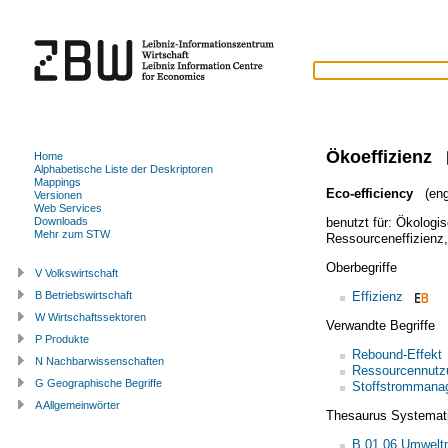
Ökoeffizienz
Home
Alphabetische Liste der Deskriptoren
Mappings
Eco-efficiency
(eng
Versionen
Web Services
benutzt für:
Ökologis
Downloads
Mehr zum STW
Ressourceneffizienz
Oberbegriffe
V Volkswirtschaft
Effizienz
B Betriebswirtschaft
W Wirtschaftssektoren
Verwandte Begriffe
P Produkte
Rebound-Effekt
N Nachbarwissenschaften
Ressourcennutz
G Geographische Begriffe
Stoffstrommana
A Allgemeinwörter
Thesaurus Systemat
B.01.06 Umwel