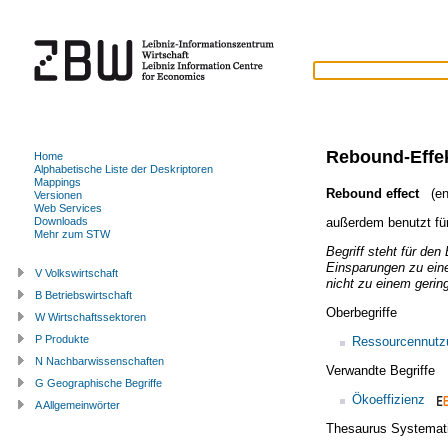
Rebound-Effe
Home
Alphabetische Liste der Deskriptoren
Mappings
Rebound effect
(en
Versionen
Web Services
außerdem benutzt fü
Downloads
Mehr zum STW
Begriff steht für den
Einsparungen zu ein
V Volkswirtschaft
nicht zu einem geri
B Betriebswirtschaft
Oberbegriffe
W Wirtschaftssektoren
P Produkte
Ressourcennutz
N Nachbarwissenschaften
Verwandte Begriffe
G Geographische Begriffe
Ökoeffizienz
A Allgemeinwörter
Thesaurus Systemat