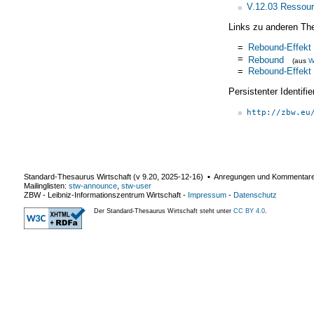
V.12.03 Ressou
Links zu anderen Th
=
Rebound-Effekt
=
Rebound
(aus
W
=
Rebound-Effekt
Persistenter Identif
http://zbw.eu
Standard-Thesaurus Wirtschaft (v
9.20
,
2025-12-16
) ▪ Anregungen und Kommentar
Mailinglisten:
stw-announce
,
stw-user
ZBW - Leibniz-Informationszentrum Wirtschaft
-
Impressum
-
Datenschutz
Der Standard-Thesaurus Wirtschaft steht unter
CC BY 4.0
.