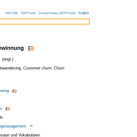
English
RDF/XML
RDF/Turtle
Concept history (RDF/Turtle)
ewinnung
(engl.)
bwanderung
,
Customer churn
,
Churn
eting
en
ik
ingmanagement
esauri und Vokabularen