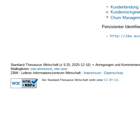
~
Kundenbindung
=
Kundenrückgew
>
Churn Managem
Persistenter Identif
http://zbw.eu
Standard-Thesaurus Wirtschaft (v
9.20
,
2025-12-16
) ▪ Anregungen und Kommentar
Mailinglisten:
stw-announce
,
stw-user
ZBW - Leibniz-Informationszentrum Wirtschaft
-
Impressum
-
Datenschutz
Der Standard-Thesaurus Wirtschaft steht unter
CC BY 4.0
.