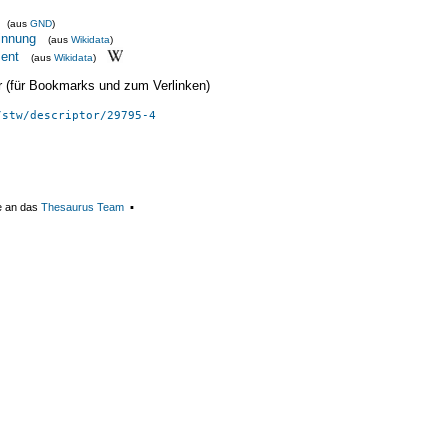
(aus
GND
)
innung
(aus
Wikidata
)
ent
(aus
Wikidata
)
ier (für Bookmarks und zum Verlinken)
/stw/descriptor/29795-4
e an das
Thesaurus Team
▪