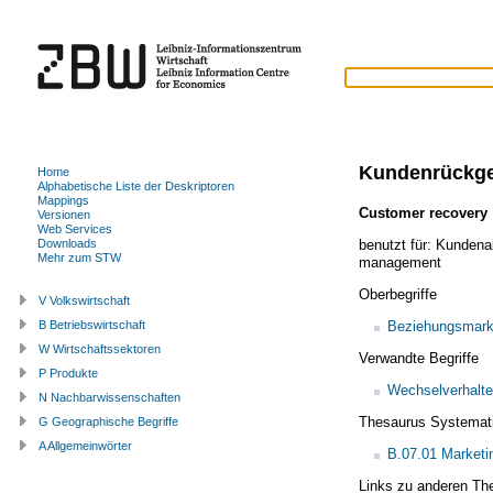
Kundenrückg
Home
Alphabetische Liste der Deskriptoren
Mappings
Customer recovery
Versionen
Web Services
benutzt für:
Kundena
Downloads
Mehr zum STW
management
Oberbegriffe
V Volkswirtschaft
Beziehungsmark
B Betriebswirtschaft
W Wirtschaftssektoren
Verwandte Begriffe
P Produkte
Wechselverhalt
N Nachbarwissenschaften
Thesaurus Systemat
G Geographische Begriffe
A Allgemeinwörter
B.07.01 Market
Links zu anderen Th