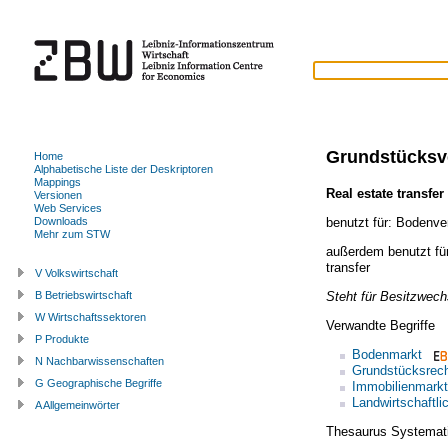
Grundstücksv
Home
Alphabetische Liste der Deskriptoren
Mappings
Real estate transfer
Versionen
Web Services
benutzt für:
Bodenve
Downloads
Mehr zum STW
außerdem benutzt fü
transfer
V Volkswirtschaft
Steht für Besitzwec
B Betriebswirtschaft
W Wirtschaftssektoren
Verwandte Begriffe
P Produkte
Bodenmarkt
N Nachbarwissenschaften
Grundstücksrec
G Geographische Begriffe
Immobilienmarkt
Landwirtschaftli
A Allgemeinwörter
Thesaurus Systemat