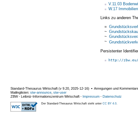
V.11.03 Bodenwi
W.17 Immobilien
Links zu anderen Th
=
Grundstücksver
~
Grundstückskau
~
Grundstücksver
~
Grundstückverk
Persistenter Identif
http://zbw.eu
Standard-Thesaurus Wirtschaft (v
9.20
,
2025-12-16
) ▪ Anregungen und Kommentar
Mailinglisten:
stw-announce
,
stw-user
ZBW - Leibniz-Informationszentrum Wirtschaft
-
Impressum
-
Datenschutz
Der Standard-Thesaurus Wirtschaft steht unter
CC BY 4.0
.