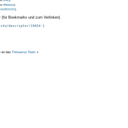
us
GND
)
us
Wikidata
)
s
AGROVOC
)
ier (für Bookmarks und zum Verlinken)
/stw/descriptor/19454-1
e an das
Thesaurus Team
▪