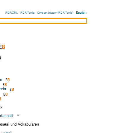
English
RDF/XML
RDF/Turtle
Concept history (RDF/Turtle)
)
on
kehr
ik
rtschaft
esauri und Vokabularen