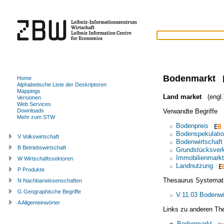
Bodenmarkt
Home
Alphabetische Liste der Deskriptoren
Mappings
Land market
(engl.
Versionen
Web Services
Verwandte Begriffe
Downloads
Mehr zum STW
Bodenpreis
Bodenspekulati
V Volkswirtschaft
Bodenwirtschaft
B Betriebswirtschaft
Grundstücksver
Immobilienmarkt
W Wirtschaftssektoren
Landnutzung
P Produkte
Thesaurus Systemat
N Nachbarwissenschaften
G Geographische Begriffe
V.11.03 Bodenwi
A Allgemeinwörter
Links zu anderen Th
=
Bodenmarkt