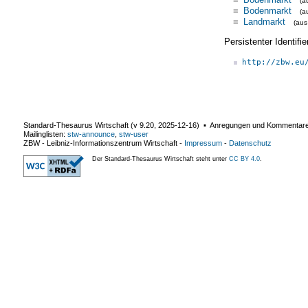
(a
=
Bodenmarkt
(a
=
Landmarkt
(au
Persistenter Identif
http://zbw.eu
Standard-Thesaurus Wirtschaft (v
9.20
,
2025-12-16
) ▪ Anregungen und Kommentar
Mailinglisten:
stw-announce
,
stw-user
ZBW - Leibniz-Informationszentrum Wirtschaft
-
Impressum
-
Datenschutz
Der Standard-Thesaurus Wirtschaft steht unter
CC BY 4.0
.