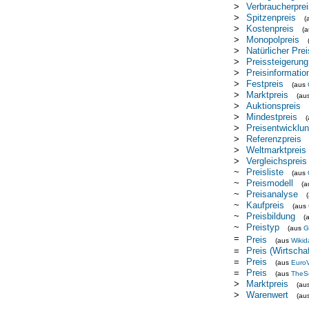
>
Verbraucherprei
>
Spitzenpreis
(
>
Kostenpreis
(
>
Monopolpreis
>
Natürlicher Prei
>
Preissteigerung
>
Preisinformatio
>
Festpreis
(aus
>
Marktpreis
(au
>
Auktionspreis
>
Mindestpreis
>
Preisentwicklu
>
Referenzpreis
>
Weltmarktpreis
>
Vergleichspreis
~
Preisliste
(aus
~
Preismodell
(
~
Preisanalyse
~
Kaufpreis
(aus
~
Preisbildung
(
~
Preistyp
(aus
G
=
Preis
(aus
Wikid
=
Preis (Wirtschaf
=
Preis
(aus
Euro
=
Preis
(aus
TheS
>
Marktpreis
(au
>
Warenwert
(au