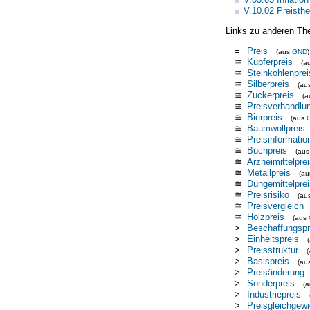
V.10.02 Preisthe
Links zu anderen Th
=
Preis
(aus
GND
)
≅
Kupferpreis
(a
≅
Steinkohlenprei
≅
Silberpreis
(au
≅
Zuckerpreis
(
≅
Preisverhandlu
≅
Bierpreis
(aus
≅
Baumwollpreis
≅
Preisinformati
≅
Buchpreis
(au
≅
Arzneimittelpre
≅
Metallpreis
(a
≅
Düngemittelprei
≅
Preisrisiko
(au
≅
Preisvergleich
≅
Holzpreis
(aus
>
Beschaffungspr
>
Einheitspreis
>
Preisstruktur
>
Basispreis
(au
>
Preisänderung
>
Sonderpreis
(
>
Industriepreis
>
Preisgleichgewi