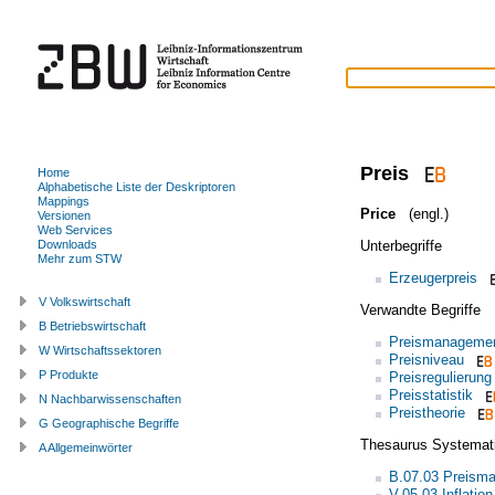
Preis
Home
Alphabetische Liste der Deskriptoren
Mappings
Price
(engl.)
Versionen
Web Services
Unterbegriffe
Downloads
Mehr zum STW
Erzeugerpreis
V Volkswirtschaft
Verwandte Begriffe
B Betriebswirtschaft
Preismanageme
W Wirtschaftssektoren
Preisniveau
P Produkte
Preisregulierung
Preisstatistik
N Nachbarwissenschaften
Preistheorie
G Geographische Begriffe
Thesaurus Systemat
A Allgemeinwörter
B.07.03 Preism
V.05.03 Inflation