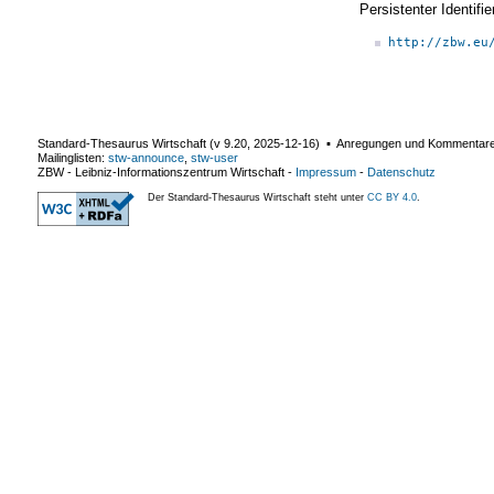
Persistenter Identif
http://zbw.eu
Standard-Thesaurus Wirtschaft (v
9.20
,
2025-12-16
) ▪ Anregungen und Kommentar
Mailinglisten:
stw-announce
,
stw-user
ZBW - Leibniz-Informationszentrum Wirtschaft
-
Impressum
-
Datenschutz
Der Standard-Thesaurus Wirtschaft steht unter
CC BY 4.0
.