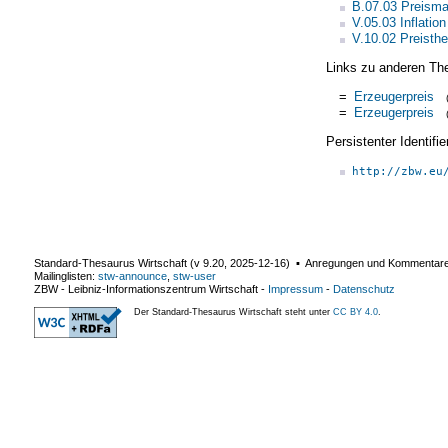
B.07.03 Preism
V.05.03 Inflation
V.10.02 Preisthe
Links zu anderen Th
=
Erzeugerpreis
=
Erzeugerpreis
Persistenter Identif
http://zbw.eu
Standard-Thesaurus Wirtschaft (v
9.20
,
2025-12-16
) ▪ Anregungen und Kommentar
Mailinglisten:
stw-announce
,
stw-user
ZBW - Leibniz-Informationszentrum Wirtschaft
-
Impressum
-
Datenschutz
Der Standard-Thesaurus Wirtschaft steht unter
CC BY 4.0
.