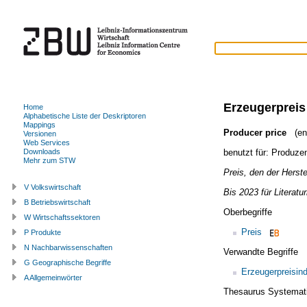
Erzeugerpreis
Home
Alphabetische Liste der Deskriptoren
Mappings
Producer price
(eng
Versionen
Web Services
benutzt für:
Produzen
Downloads
Mehr zum STW
Preis, den der Herste
V Volkswirtschaft
Bis 2023 für Literatu
B Betriebswirtschaft
Oberbegriffe
W Wirtschaftssektoren
Preis
P Produkte
N Nachbarwissenschaften
Verwandte Begriffe
G Geographische Begriffe
Erzeugerpreisin
A Allgemeinwörter
Thesaurus Systemat