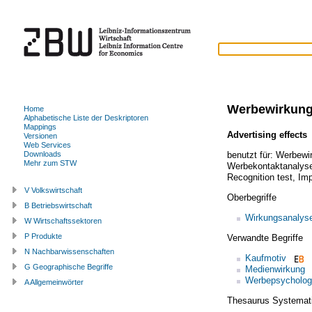
Werbewirkun
Home
Alphabetische Liste der Deskriptoren
Mappings
Advertising effects
Versionen
Web Services
benutzt für:
Werbewi
Downloads
Mehr zum STW
Werbekontaktanalys
Recognition test
,
Imp
V Volkswirtschaft
Oberbegriffe
B Betriebswirtschaft
Wirkungsanalys
W Wirtschaftssektoren
P Produkte
Verwandte Begriffe
N Nachbarwissenschaften
Kaufmotiv
G Geographische Begriffe
Medienwirkung
Werbepsycholog
A Allgemeinwörter
Thesaurus Systemat