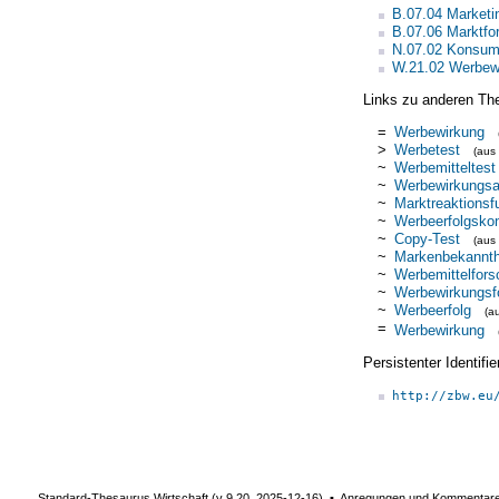
B.07.04 Market
B.07.06 Marktfo
N.07.02 Konsum
W.21.02 Werbewi
Links zu anderen Th
=
Werbewirkung
>
Werbetest
(aus
~
Werbemitteltest
~
Werbewirkungsa
~
Marktreaktionsf
~
Werbeerfolgskon
~
Copy-Test
(aus
~
Markenbekannth
~
Werbemittelfor
~
Werbewirkungsf
~
Werbeerfolg
(a
=
Werbewirkung
Persistenter Identif
http://zbw.eu
Standard-Thesaurus Wirtschaft (v
9.20
,
2025-12-16
) ▪ Anregungen und Kommentar