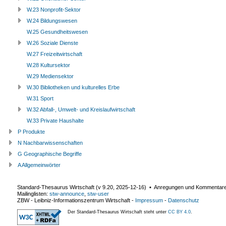
W.23 Nonprofit-Sektor
W.24 Bildungswesen
W.25 Gesundheitswesen
W.26 Soziale Dienste
W.27 Freizeitwirtschaft
W.28 Kultursektor
W.29 Mediensektor
W.30 Bibliotheken und kulturelles Erbe
W.31 Sport
W.32 Abfall-, Umwelt- und Kreislaufwirtschaft
W.33 Private Haushalte
P Produkte
N Nachbarwissenschaften
G Geographische Begriffe
A Allgemeinwörter
Standard-Thesaurus Wirtschaft (v
9.20
,
2025-12-16
) ▪ Anregungen und Kommentar
Mailinglisten:
stw-announce
,
stw-user
ZBW - Leibniz-Informationszentrum Wirtschaft
-
Impressum
-
Datenschutz
Der Standard-Thesaurus Wirtschaft steht unter
CC BY 4.0
.