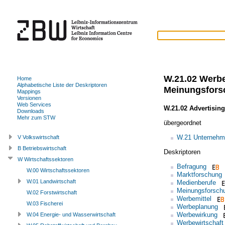
W.21.02 Werbe
Home
Alphabetische Liste der Deskriptoren
Meinungsfors
Mappings
Versionen
Web Services
W.21.02 Advertising
Downloads
Mehr zum STW
übergeordnet
W.21 Unternehme
V Volkswirtschaft
B Betriebswirtschaft
Deskriptoren
W Wirtschaftssektoren
Befragung
W.00 Wirtschaftssektoren
Marktforschung
W.01 Landwirtschaft
Medienberufe
Meinungsforsch
W.02 Forstwirtschaft
Werbemittel
W.03 Fischerei
Werbeplanung
Werbewirkung
W.04 Energie- und Wasserwirtschaft
Werbewirtschaft