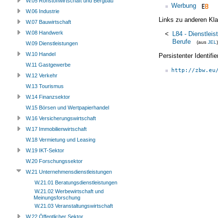
W.05 Rohstoffwirtschaft und Bergbau
Werbung
W.06 Industrie
Links zu anderen Kla
W.07 Bauwirtschaft
W.08 Handwerk
<
L84 - Dienstlei
Berufe
(aus
JEL
)
W.09 Dienstleistungen
W.10 Handel
Persistenter Identif
W.11 Gastgewerbe
http://zbw.eu
W.12 Verkehr
W.13 Tourismus
W.14 Finanzsektor
W.15 Börsen und Wertpapierhandel
W.16 Versicherungswirtschaft
W.17 Immobilienwirtschaft
W.18 Vermietung und Leasing
W.19 IKT-Sektor
W.20 Forschungssektor
W.21 Unternehmensdienstleistungen
W.21.01 Beratungsdienstleistungen
W.21.02 Werbewirtschaft und
Meinungsforschung
W.21.03 Veranstaltungswirtschaft
W.22 Öffentlicher Sektor