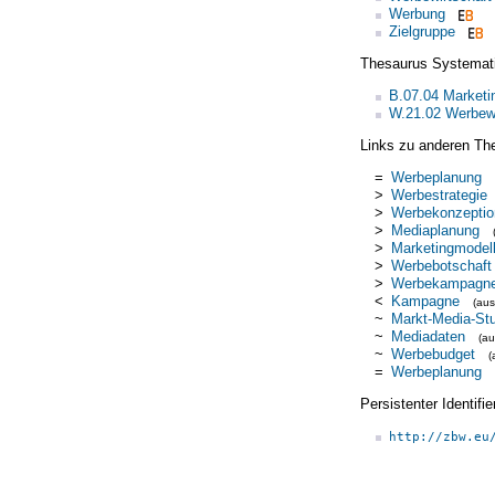
Werbung
Zielgruppe
Thesaurus Systemat
B.07.04 Market
W.21.02 Werbewi
Links zu anderen Th
=
Werbeplanung
>
Werbestrategie
>
Werbekonzeptio
>
Mediaplanung
>
Marketingmodel
>
Werbebotschaft
>
Werbekampagn
<
Kampagne
(au
~
Markt-Media-St
~
Mediadaten
(a
~
Werbebudget
(
=
Werbeplanung
Persistenter Identif
http://zbw.eu