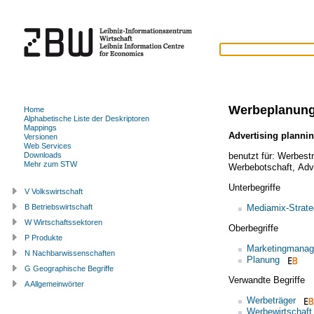
Werbeplanun
Home
Alphabetische Liste der Deskriptoren
Mappings
Advertising planni
Versionen
Web Services
benutzt für:
Werbestr
Downloads
Mehr zum STW
Werbebotschaft
,
Adv
Unterbegriffe
V Volkswirtschaft
Mediamix-Strate
B Betriebswirtschaft
W Wirtschaftssektoren
Oberbegriffe
P Produkte
Marketingmana
N Nachbarwissenschaften
Planung
G Geographische Begriffe
Verwandte Begriffe
A Allgemeinwörter
Werbeträger
Werbewirtschaft