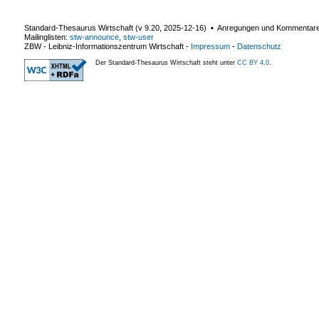
Standard-Thesaurus Wirtschaft (v
9.20
,
2025-12-16
) ▪ Anregungen und Kommentar
Mailinglisten:
stw-announce
,
stw-user
ZBW - Leibniz-Informationszentrum Wirtschaft
-
Impressum
-
Datenschutz
Der Standard-Thesaurus Wirtschaft steht unter
CC BY 4.0
.