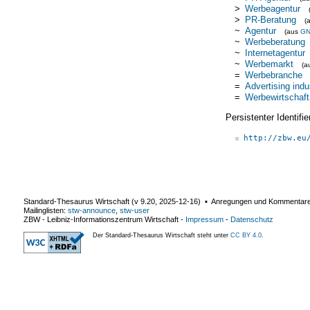
>
Werbeagentur
>
PR-Beratung
(
~
Agentur
(aus
G
~
Werbeberatung
~
Internetagentur
~
Werbemarkt
(a
=
Werbebranche
=
Advertising indu
=
Werbewirtschaft
Persistenter Identif
http://zbw.eu
Standard-Thesaurus Wirtschaft (v
9.20
,
2025-12-16
) ▪ Anregungen und Kommentar
Mailinglisten:
stw-announce
,
stw-user
ZBW - Leibniz-Informationszentrum Wirtschaft
-
Impressum
-
Datenschutz
Der Standard-Thesaurus Wirtschaft steht unter
CC BY 4.0
.