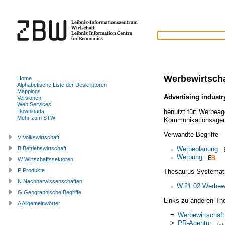
Werbewirtscha
Home
Alphabetische Liste der Deskriptoren
Mappings
Advertising industr
Versionen
Web Services
benutzt für:
Werbeag
Downloads
Mehr zum STW
Kommunikationsagen
Verwandte Begriffe
V Volkswirtschaft
Werbeplanung
B Betriebswirtschaft
Werbung
W Wirtschaftssektoren
P Produkte
Thesaurus Systemat
N Nachbarwissenschaften
W.21.02 Werbewi
G Geographische Begriffe
Links zu anderen Th
A Allgemeinwörter
=
Werbewirtschaft
>
PR-Agentur
(a