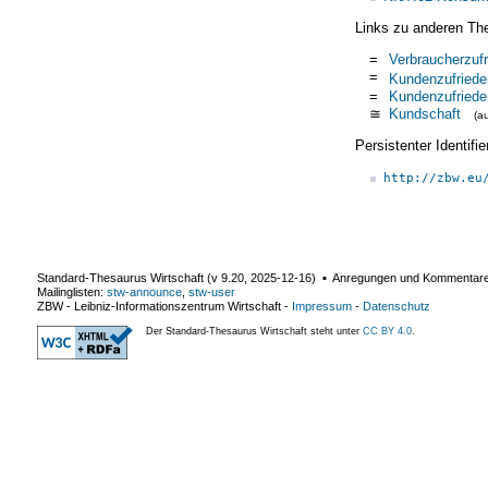
Links zu anderen Th
=
Verbraucherzufr
=
Kundenzufriede
=
Kundenzufriede
≅
Kundschaft
(a
Persistenter Identif
http://zbw.eu
Standard-Thesaurus Wirtschaft (v
9.20
,
2025-12-16
) ▪ Anregungen und Kommentar
Mailinglisten:
stw-announce
,
stw-user
ZBW - Leibniz-Informationszentrum Wirtschaft
-
Impressum
-
Datenschutz
Der Standard-Thesaurus Wirtschaft steht unter
CC BY 4.0
.