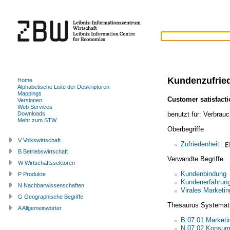
Kundenzufrie
Home
Alphabetische Liste der Deskriptoren
Mappings
Customer satisfact
Versionen
Web Services
benutzt für:
Verbrauc
Downloads
Mehr zum STW
Oberbegriffe
V Volkswirtschaft
Zufriedenheit
B Betriebswirtschaft
Verwandte Begriffe
W Wirtschaftssektoren
Kundenbindung
P Produkte
Kundenerfahrun
N Nachbarwissenschaften
Virales Marketin
G Geographische Begriffe
Thesaurus Systemat
A Allgemeinwörter
B.07.01 Market
N.07.02 Konsum