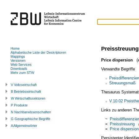
Preisstreuung
Home
Alphabetische Liste der Deskriptoren
Mappings
Price dispersion
(e
Versionen
Web Services
Verwandte Begriffe
Downloads
Mehr zum STW
Preisdifferenzie
Streuungsmaß
V Volkswirtschaft
Thesaurus Systemat
B Betriebswirtschaft
W Wirtschaftssektoren
V.10.02 Preisthe
P Produkte
Links zu anderen Th
N Nachbarwissenschaften
~
Preisdifferenzie
G Geographische Begriffe
=
Preisstreuung
A Allgemeinwörter
=
Price dispersion
Persistenter Identif