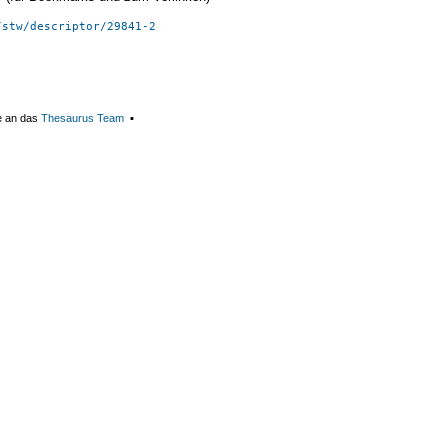
/stw/descriptor/29841-2
e an das
Thesaurus Team
▪