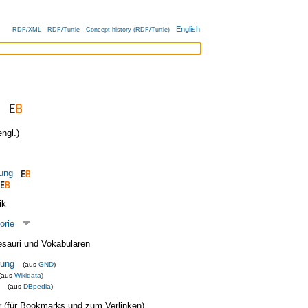
English
RDF/XML
RDF/Turtle
Concept history (RDF/Turtle)
ngl.)
rung
ik
orie
esauri und Vokabularen
rung
(aus
GND
)
(aus
Wikidata
)
(aus
DBpedia
)
ier (für Bookmarks und zum Verlinken)