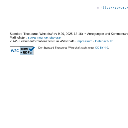
http://zbw.eu
Standard-Thesaurus Wirtschaft (v
9.20
,
2025-12-16
) ▪ Anregungen und Kommentar
Mailinglisten:
stw-announce
,
stw-user
ZBW - Leibniz-Informationszentrum Wirtschaft
-
Impressum
-
Datenschutz
Der Standard-Thesaurus Wirtschaft steht unter
CC BY 4.0
.