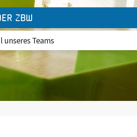
der zbw
il unseres Teams