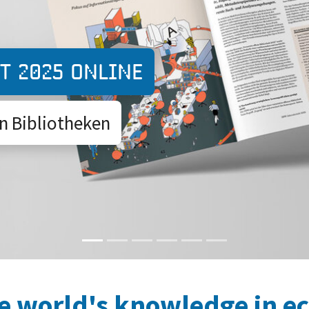
Expedition O
t 2025 online
Eine Peer-to-P
n Bibliotheken
Forschung
e world's knowledge in e