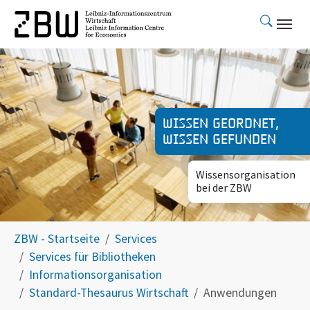
Skip to main content
Wissen geordnet,
Wissen gefunden
Wissensorganisation
bei der ZBW
You are here:
ZBW - Startseite
Services
Services für Bibliotheken
Informationsorganisation
Standard-Thesaurus Wirtschaft
Anwendungen